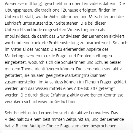
Wissensvermittlung), geschieht nun über Lernvideos daheim. Die
Übungsphasen, die traditionell Zuhause erfolgten, finden im
Unterricht statt, wo die Mitschülerinnen und Mitschüler und die
Lehrkraft unterstützend zur Seite stehen. Die bei dieser
Unterrichtsmethode eingesetzten Videos fungieren als
Impulsvideos, da damit das Grundwissen der Lernenden aktiviert
wird und eine konkrete Problemstellung zu bearbeiten ist. So auch
im Material des Monats: Die zu erlernenden Aspekte des
Marketings werden in reale Frage- und Problemstellungen
eingebettet, wodurch sich die Schülerinnen und Schüler besser
mit dem Thema identifizieren können. Die Lernenden sind aktiv
gefordert, sie müssen geeignete Marketingmaßnahmen
zusammenstellen. Im Anschluss können im Plenum Fragen geklärt
werden und das Wissen mittels eines Arbeitsblatts gefestigt
werden. Die durch diese Erfahrung aktiv erworbenen Kenntnisse
verankern sich intensiv im Gedächtnis.
Sehr beliebt unter Lernenden sind interaktive Lernvideos. Das
Video hält zu einem bestimmten Zeitpunkt an, und der Lernende
hat z. B. eine Multiple-Choice-Frage zum eben besprochenen
Thema zu beantworten. Erst wenn er die Frage korrekt beantwortet