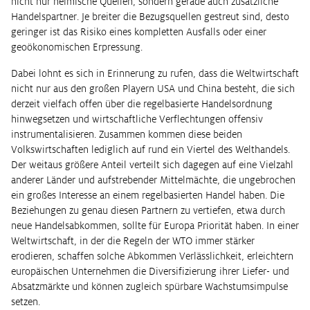
nicht nur heimische Quellen, sondern gerade auch zusätzliche
Handelspartner. Je breiter die Bezugsquellen gestreut sind, desto
geringer ist das Risiko eines kompletten Ausfalls oder einer
geoökonomischen Erpressung.
Dabei lohnt es sich in Erinnerung zu rufen, dass die Weltwirtschaft
nicht nur aus den großen Playern USA und China besteht, die sich
derzeit vielfach offen über die regelbasierte Handelsordnung
hinwegsetzen und wirtschaftliche Verflechtungen offensiv
instrumentalisieren. Zusammen kommen diese beiden
Volkswirtschaften lediglich auf rund ein Viertel des Welthandels.
Der weitaus größere Anteil verteilt sich dagegen auf eine Vielzahl
anderer Länder und aufstrebender Mittelmächte, die ungebrochen
ein großes Interesse an einem regelbasierten Handel haben. Die
Beziehungen zu genau diesen Partnern zu vertiefen, etwa durch
neue Handelsabkommen, sollte für Europa Priorität haben. In einer
Weltwirtschaft, in der die Regeln der WTO immer stärker
erodieren, schaffen solche Abkommen Verlässlichkeit, erleichtern
europäischen Unternehmen die Diversifizierung ihrer Liefer- und
Absatzmärkte und können zugleich spürbare Wachstumsimpulse
setzen.