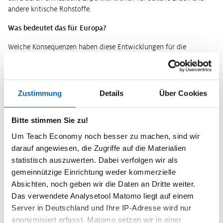
andere kritische Rohstoffe.
Was bedeutet das für Europa?
Welche Konsequenzen haben diese Entwicklungen für die
europäische Handelspolitik, und wie sollte sich Europa angesichts
der veränderten Rahmenbedingungen positionieren? Stehen
wirtschaftliche Offenheit und Sicherheit dabei zwangsläufig im
Widerspruch? Nicht jede Handelsverflechtung stellt gleich ein
Zustimmung
Details
Über Cookies
Risiko dar. Ein zentraler Fokus der Debatte liegt daher auf
kritischen Abhängigkeiten oder sogenannten „Chokepoints", also
Bitte stimmen Sie zu!
strategischen Flaschenhälsen. Kritisch werden solche
Abhängigkeiten vor allem dann, wenn zwei Bedingungen erfüllt
Um Teach Economy noch besser zu machen, sind wir
sind: zum einen, wenn ein Produkt nur von einem oder sehr
darauf angewiesen, die Zugriffe auf die Materialien
wenigen Lieferländern bezogen wird, und zum anderen, wenn sich
statistisch auszuwerten. Dabei verfolgen wir als
das Produkt selbst nur schwer ersetzen lässt. Dann können bereits
gemeinnützige Einrichtung weder kommerzielle
einzelne Lieferausfälle hohe Kosten verursachen, und es entsteht
Absichten, noch geben wir die Daten an Dritte weiter.
geoökonomisches Erpressungspotenzial.
Das verwendete Analysetool Matomo liegt auf einem
Server in Deutschland und Ihre IP-Adresse wird nur
In der Diskussion schwingt häufig die Annahme mit, dass ein
teilweiser Rückzug aus der internationalen Arbeitsteilung an
anonymisiert erfasst. Matomo setzen wir in einer