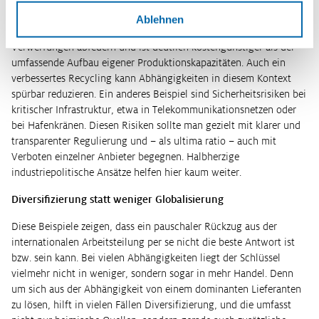
Instrumente bereit, die sich auch miteinander kombinieren lassen.
Ablehnen
So kann eine gezielte staatliche Lagerhaltung kurzfristige
Verwerfungen abfedern und ist deutlich kostengünstiger als der
umfassende Aufbau eigener Produktionskapazitäten. Auch ein
verbessertes Recycling kann Abhängigkeiten in diesem Kontext
spürbar reduzieren. Ein anderes Beispiel sind Sicherheitsrisiken bei
kritischer Infrastruktur, etwa in Telekommunikationsnetzen oder
bei Hafenkränen. Diesen Risiken sollte man gezielt mit klarer und
transparenter Regulierung und – als ultima ratio – auch mit
Verboten einzelner Anbieter begegnen. Halbherzige
industriepolitische Ansätze helfen hier kaum weiter.
Diversifizierung statt weniger Globalisierung
Diese Beispiele zeigen, dass ein pauschaler Rückzug aus der
internationalen Arbeitsteilung per se nicht die beste Antwort ist
bzw. sein kann. Bei vielen Abhängigkeiten liegt der Schlüssel
vielmehr nicht in weniger, sondern sogar in mehr Handel. Denn
um sich aus der Abhängigkeit von einem dominanten Lieferanten
zu lösen, hilft in vielen Fällen Diversifizierung, und die umfasst