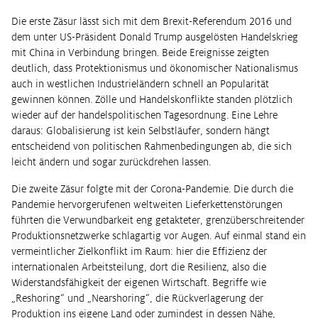
Die erste Zäsur lässt sich mit dem Brexit-Referendum 2016 und
dem unter US-Präsident Donald Trump ausgelösten Handelskrieg
mit China in Verbindung bringen. Beide Ereignisse zeigten
deutlich, dass Protektionismus und ökonomischer Nationalismus
auch in westlichen Industrieländern schnell an Popularität
gewinnen können. Zölle und Handelskonflikte standen plötzlich
wieder auf der handelspolitischen Tagesordnung. Eine Lehre
daraus: Globalisierung ist kein Selbstläufer, sondern hängt
entscheidend von politischen Rahmenbedingungen ab, die sich
leicht ändern und sogar zurückdrehen lassen.
Die zweite Zäsur folgte mit der Corona-Pandemie. Die durch die
Pandemie hervorgerufenen weltweiten Lieferkettenstörungen
führten die Verwundbarkeit eng getakteter, grenzüberschreitender
Produktionsnetzwerke schlagartig vor Augen. Auf einmal stand ein
vermeintlicher Zielkonflikt im Raum: hier die Effizienz der
internationalen Arbeitsteilung, dort die Resilienz, also die
Widerstandsfähigkeit der eigenen Wirtschaft. Begriffe wie
„Reshoring“ und „Nearshoring“, die Rückverlagerung der
Produktion ins eigene Land oder zumindest in dessen Nähe,