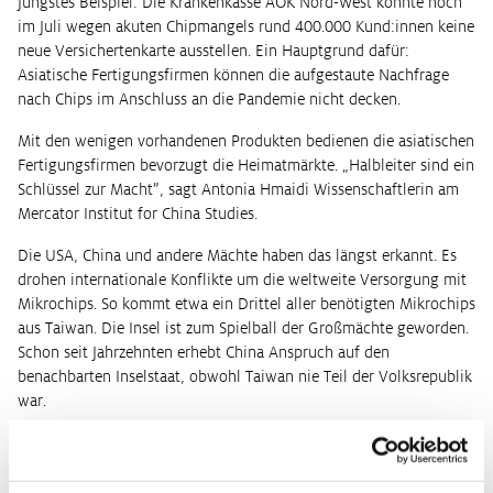
Jüngstes Beispiel: Die Krankenkasse AOK Nord-West konnte noch
im Juli wegen akuten Chipmangels rund 400.000 Kund:innen keine
neue Versichertenkarte ausstellen. Ein Hauptgrund dafür:
Asiatische Fertigungsfirmen können die aufgestaute Nachfrage
nach Chips im Anschluss an die Pandemie nicht decken.
Mit den wenigen vorhandenen Produkten bedienen die asiatischen
Fertigungsfirmen bevorzugt die Heimatmärkte. „Halbleiter sind ein
Schlüssel zur Macht”, sagt Antonia Hmaidi Wissenschaftlerin am
Mercator Institut for China Studies.
Die USA, China und andere Mächte haben das längst erkannt. Es
drohen internationale Konflikte um die weltweite Versorgung mit
Mikrochips. So kommt etwa ein Drittel aller benötigten Mikrochips
aus Taiwan. Die Insel ist zum Spielball der Großmächte geworden.
Schon seit Jahrzehnten erhebt China Anspruch auf den
benachbarten Inselstaat, obwohl Taiwan nie Teil der Volksrepublik
war.
US-Präsident Joe Biden hat Taiwan Ende vergangenen Jahres
Waffenhilfe zugesichert für den Fall einer chinesischen
Intervention. „Käme es zu einem Angriff, hätte das katastrophale