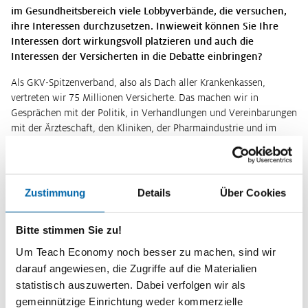
im Gesundheitsbereich viele Lobbyverbände, die versuchen,
ihre Interessen durchzusetzen. Inwieweit können Sie Ihre
Interessen dort wirkungsvoll platzieren und auch die
Interessen der Versicherten in die Debatte einbringen?
Als GKV-Spitzenverband, also als Dach aller Krankenkassen,
vertreten wir 75 Millionen Versicherte. Das machen wir in
Gesprächen mit der Politik, in Verhandlungen und Vereinbarungen
mit der Ärzteschaft, den Kliniken, der Pharmaindustrie und im
Grunde allen Bereichen des Gesundheitswesens. Die besondere
Herausforderung ist es, dass wir sowohl die Interessen von
denjenigen, die die Beitragszahlungen leisten und das System
finanzieren, also alle Arbeitgeber und Versicherten, aber auch
Zustimmung
Details
Über Cookies
diejenigen, die es im Leistungsfall beanspruchen, also die
Patientinnen und Patienten, vertreten. Hier ringen wir immer
Bitte stimmen Sie zu!
wieder um die richtige Balance zwischen Finanzierbarkeit und
guter Versorgung. Und diese Interessen versuchen wir auch
Um Teach Economy noch besser zu machen, sind wir
einzubringen. Das sind keine leichten Diskussionen, das nehmen
darauf angewiesen, die Zugriffe auf die Materialien
Sie ja auch wahr, dass im Gesundheitssystem jeder seine eigenen
statistisch auszuwerten. Dabei verfolgen wir als
Interessen vertritt, und das oftmals mit sehr harten Bandagen.
gemeinnützige Einrichtung weder kommerzielle