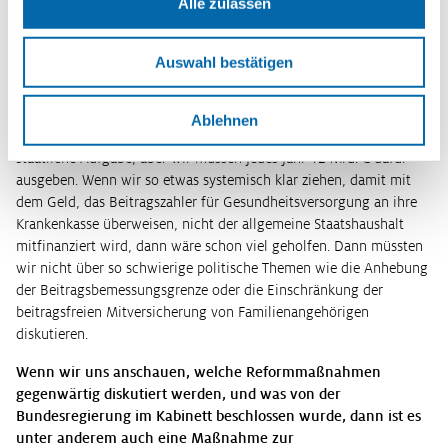
Alle zulassen
Wir stellen allerdings eine ganz andere Diskussion nach vorne,
nämlich dass im Moment sehr viel Geld aus
Sozialversicherungsbeiträgen – also von Beitragszahlenden – für
Auswahl bestätigen
Aufgaben ausgegeben wird, die der Staat zu übernehmen hat. Und
da geht es beispielsweise um die Kostenübernahme der
gesundheitlichen Versorgung von Bürgergeldbeziehenden in der
Ablehnen
gesetzlichen Krankenversicherung. Das ist eigentlich eine
staatliche Aufgabe, aber wir müssen jedes Jahr 12 Mrd. € dafür
ausgeben. Wenn wir so etwas systemisch klar ziehen, damit mit
dem Geld, das Beitragszahler für Gesundheitsversorgung an ihre
Krankenkasse überweisen, nicht der allgemeine Staatshaushalt
mitfinanziert wird, dann wäre schon viel geholfen. Dann müssten
wir nicht über so schwierige politische Themen wie die Anhebung
der Beitragsbemessungsgrenze oder die Einschränkung der
beitragsfreien Mitversicherung von Familienangehörigen
diskutieren.
Wenn wir uns anschauen, welche Reformmaßnahmen
gegenwärtig diskutiert werden, und was von der
Bundesregierung im Kabinett beschlossen wurde, dann ist es
unter anderem auch eine Maßnahme zur