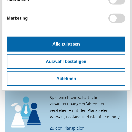
Methoden
Think-Pair-Square-Share
,
Mystery
Marketing
Format
PDF-Datei
Schlagwörter
Alle zulassen
Globalisierung
,
Internationale Wertschöpfungskette
,
Logistik
Erscheinungsjahr
Auswahl bestätigen
2025
Ablehnen
Planspiele
Spielerisch wirtschaftliche
Zusammenhänge erfahren und
verstehen – mit den Planspielen
WIWAG, Ecoland und Isle of Economy
Zu den Planspielen