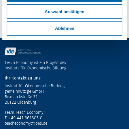
– Potenziale entdecken und
ökonomische Kompetenzen entwickeln
Auswahl bestätigen
Zu den Publikationen
Ablehnen
Fußzeile
Teach Economy ist ein Projekt des
Instituts für Ökonomische Bildung.
Ihr Kontakt zu uns:
Institut für Ökonomische Bildung
gemeinnützige GmbH
Bismarckstraße 31
26122 Oldenburg
Team Teach Economy:
T. +49 441 361303-0
teacheconomy@ioeb.de