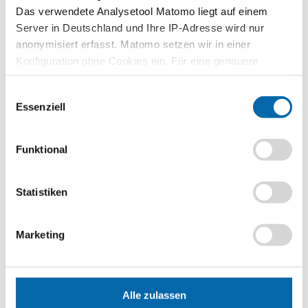
Das verwendete Analysetool Matomo liegt auf einem
Zusammenhänge erfahren und
verstehen – mit den Planspielen
Server in Deutschland und Ihre IP-Adresse wird nur
WIWAG, Ecoland und Isle of Economy
anonymisiert erfasst. Matomo setzen wir in einer
Konfiguration ohne Cookies ein. Für eine genauere
Zu den Planspielen
Analyse bitte wir Sie, auch den optional wählbaren
Einwilligungsauswahl
Statistik-Cookies zuzustimmen.
Essenziell
Lehrvideos für Lehrkräfte
Funktional
Ökonomische Modelle in 30 Minuten
verstehen – entdecken Sie unser
videobasiertes Format für die
Statistiken
Lehrerbildung
Zu den Lehrvideos
Marketing
Publikationen
Alle zulassen
Unternehmerisch Denken und Handeln