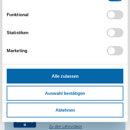
Funktional
Planspiele
Spielerisch wirtschaftliche
Statistiken
Zusammenhänge erfahren und
verstehen – mit den Planspielen
Marketing
WIWAG, Ecoland und Isle of Economy
Zu den Planspielen
Alle zulassen
Lehrvideos für Lehrkräfte
Auswahl bestätigen
Ökonomische Modelle in 30 Minuten
verstehen – entdecken Sie unser
videobasiertes Format für die
Ablehnen
Lehrerbildung
Zu den Lehrvideos