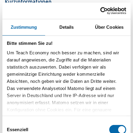
Kurzinformationen
Themenbereich
Soziale Marktwirtschaft
Zustimmung
Details
Über Cookies
Zeitbedarf
individuell
Bitte stimmen Sie zu!
Stufe
Um Teach Economy noch besser zu machen, sind wir
Sekundarstufe II
darauf angewiesen, die Zugriffe auf die Materialien
statistisch auszuwerten. Dabei verfolgen wir als
Vorwissen
gemeinnützige Einrichtung weder kommerzielle
nicht erforderlich
Absichten, noch geben wir die Daten an Dritte weiter.
Format
Das verwendete Analysetool Matomo liegt auf einem
Interaktiv
Server in Deutschland und Ihre IP-Adresse wird nur
anonymisiert erfasst. Matomo setzen wir in einer
Schlagwörter
Konfiguration ohne Cookies ein. Für eine genauere
Freie Marktwirtschaft
,
Wirtschaftsordnung
Analyse bitte wir Sie, auch den optional wählbaren
Erscheinungsjahr
Einwilligungsauswahl
Statistik-Cookies zuzustimmen.
Essenziell
2017