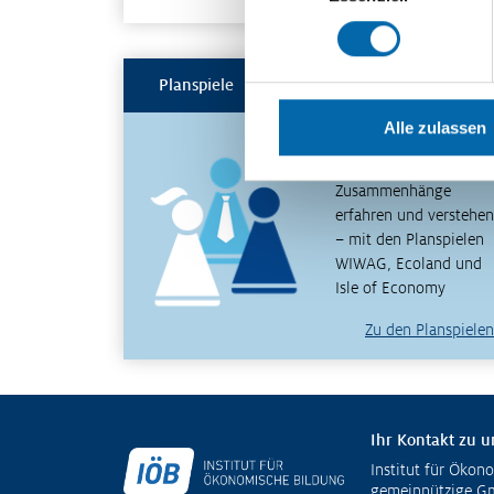
Planspiele
Alle zulassen
Spielerisch
wirtschaftliche
Zusammenhänge
erfahren und verstehen
– mit den Planspielen
WIWAG, Ecoland und
Isle of Economy
Zu den Planspielen
Ihr Kontakt zu u
Institut für Ökon
Fußzeile
gemeinnützige 