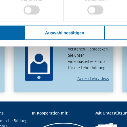
Lehrvideos für Lehrkräfte
Auswahl bestätigen
Ökonomische Modelle
in 30 Minuten
verstehen – entdecken
Sie unser
videobasiertes Format
für die Lehrerbildung
Zu den Lehrvideos
ns:
In Kooperation mit:
Mit Unterstützun
omische Bildung
GmbH