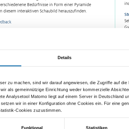
in
erschiedenene Bedürfnisse in Form einer Pyramide
 in diesem interaktiven Schaubild herauszufinden.
St
Se
edback
Gy
Fo
In
Sc
Details
Be
Er
20
zu machen, sind wir darauf angewiesen, die Zugriffe auf die Ma
 wir als gemeinnützige Einrichtung weder kommerzielle Absichte
ete Analysetool Matomo liegt auf einem Server in Deutschland u
en
etzen wir in einer Konfiguration ohne Cookies ein. Für eine gen
Statistik-Cookies zuzustimmen.
sen
Funktional
Statistiken