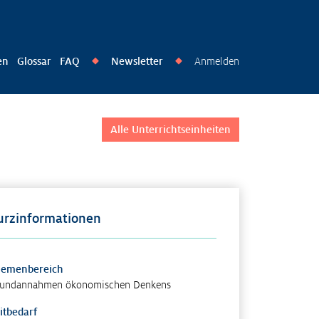
en
Glossar
FAQ
Newsletter
Anmelden
◆
◆
Alle Unterrichtseinheiten
urzinformationen
hemenbereich
undannahmen ökonomischen Denkens
itbedarf