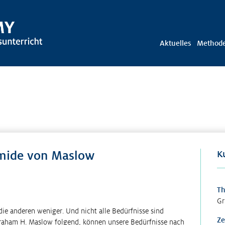
Aktuelles
Method
amide von Maslow
K
T
Gr
die anderen weniger. Und nicht alle Bedürfnisse sind
Ze
aham H. Maslow folgend, können unsere Bedürfnisse nach