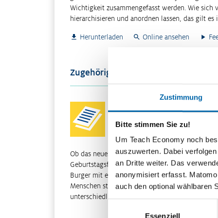
Wichtigkeit zusammengefasst werden. Wie sich v
hierarchisieren und anordnen lassen, das gilt es
Herunterladen
Online ansehen
Fe
Zugehöriges Material
Zustimmung
Unendliche Bedürfnisse und
begrenzte Mittel
Bitte stimmen Sie zu!
Um Teach Economy noch besser 
auszuwerten. Dabei verfolgen
Ob das neueste Kameramodell, eine große
an Dritte weiter. Das verwend
Geburtstagsfeier mit Freunden oder einen lecker
anonymisiert erfasst. Matomo s
Burger mit einer extra Portion Pommes: Wir
Menschen streben die Erfüllung unserer
auch den optional wählbaren 
unterschiedlichsten Bedürfn…
Einwilligungsauswahl
Weiterle
Essenziell