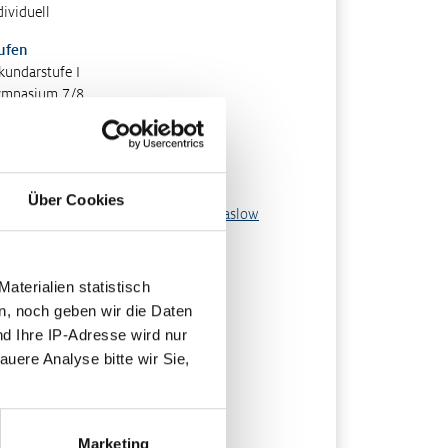
dividuell
ufen
kundarstufe I
mnasium 7/8
rmat
teraktiv
hlagwörter
Über Cookies
dürfnisse
,
Güterarten
,
Knappheit
,
Maslow
scheinungsjahr
21
terialien statistisch
n, noch geben wir die Daten
nd Ihre IP-Adresse wird nur
auere Analyse bitte wir Sie,
Marketing