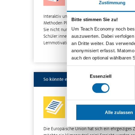
Zustimmung
Interaktiv und kooperativ: Mit den digitalen
Bitte stimmen Sie zu!
Methoden Placemat und Karten-Memory fördern
Um Teach Economy noch besser 
Sie nicht nur die sozialen Kompetenzen Ihrer
auszuwerten. Dabei verfolgen
Schüler:innen, sondern steigern auch deren
Lernmotivation. Lehrkr…
an Dritte weiter. Das verwend
Weiterle
anonymisiert erfasst. Matomo s
auch den optional wählbaren 
Einwilligungsauswahl
Essenziell
So könnte es weitergehen
EU-Emissionshandel – ein erfolg
Klimaschutz?
Alle zulassen
Die Europäische Union hat sich ein ehrgeiziges Z