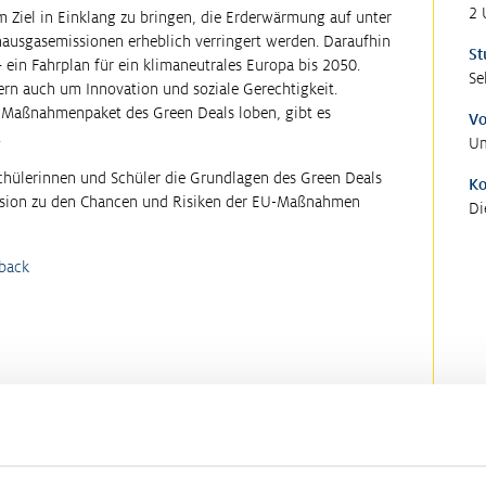
2 
 Ziel in Einklang zu bringen, die Erderwärmung auf unter
hausgasemissionen erheblich verringert werden. Daraufhin
St
ein Fahrplan für ein klimaneutrales Europa bis 2050.
Se
rn auch um Innovation und soziale Gerechtigkeit.
 Maßnahmenpaket des Green Deals loben, gibt es
Vo
.
Um
 Schülerinnen und Schüler die Grundlagen des Green Deals
K
ssion zu den Chancen und Risiken der EU-Maßnahmen
Di
back
M
Wirtschaftsquiz
Go