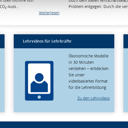
l dies mithilfe von
Doch dem steten Wirtschaftswachs
 CO₂-Auss…
Problem entgegen: Durch die ve
Weiterlesen
Lehrvideos für Lehrkräfte
Ökonomische Modelle
in 30 Minuten
verstehen – entdecken
Sie unser
videobasiertes Format
für die Lehrerbildung
Zu den Lehrvideos