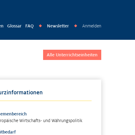
en
Glossar
FAQ
Newsletter
Anmelden
◆
◆
Alle Unterrichtseinheiten
urzinformationen
hemenbereich
ropäische Wirtschafts- und Währungspolitik
itbedarf