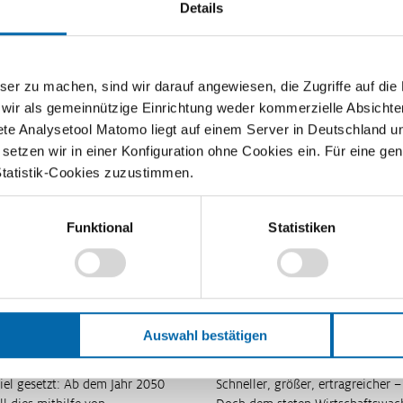
Fo
Details
PD
Mit dem Teach Economy Wirtschaftsquiz können
Sc
Sie das Wissen Ihrer Klassen testen. Der Spielanreiz
Fi
zu machen, sind wir darauf angewiesen, die Zugriffe auf die Ma
ist groß. Denn Ihre Schülerinnen und Schüler
 wir als gemeinnützige Einrichtung weder kommerzielle Absichte
sammeln nicht nur Punkte für sich selbst, sondern
Er
treten…
ete Analysetool Matomo liegt auf einem Server in Deutschland u
20
sen
Weiterlesen
etzen wir in einer Konfiguration ohne Cookies ein. Für eine gen
Statistik-Cookies zuzustimmen.
Funktional
Statistiken
reiches Instrument für mehr
Mission (im-)poss
Klimaschutz vere
Auswahl bestätigen
iel gesetzt: Ab dem Jahr 2050
Schneller, größer, ertragreicher 