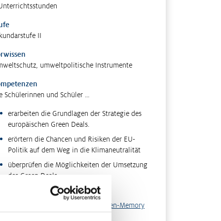
Unterrichtsstunden
ufe
kundarstufe II
rwissen
weltschutz, umweltpolitische Instrumente
ompetenzen
e Schülerinnen und Schüler …
erarbeiten die Grundlagen der Strategie des
europäischen Green Deals.
erörtern die Chancen und Risiken der EU-
Politik auf dem Weg in die Klimaneutralität
überprüfen die Möglichkeiten der Umsetzung
des Green Deals.
ethoden
od Angel, Bad Angel Methode
,
Karten-Memory