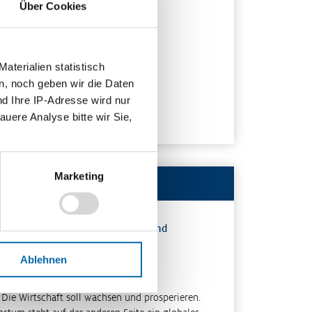
rmat
Über Cookies
F-Datei
hlagwörter
t for 55
,
Green Deal
terialien statistisch
n, noch geben wir die Daten
scheinungsjahr
nd Ihre IP-Adresse wird nur
24
auere Analyse bitte wir Sie,
Marketing
ible?! Sind Wirtschaftswachstum und
inbar?
Ablehnen
– Die Wirtschaft soll wachsen und prosperieren.