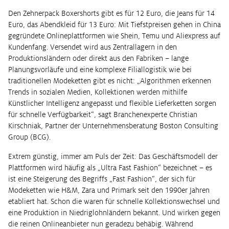
Den Zehnerpack Boxershorts gibt es für 12 Euro, die Jeans für 14
Euro, das Abendkleid für 13 Euro: Mit Tiefstpreisen gehen in China
gegründete Onlineplattformen wie Shein, Temu und Aliexpress auf
Kundenfang. Versendet wird aus Zentrallagern in den
Produktionsländern oder direkt aus den Fabriken – lange
Planungsvorläufe und eine komplexe Filiallogistik wie bei
traditionellen Modeketten gibt es nicht: „Algorithmen erkennen
Trends in sozialen Medien, Kollektionen werden mithilfe
Künstlicher Intelligenz angepasst und flexible Lieferketten sorgen
für schnelle Verfügbarkeit“, sagt Branchenexperte Christian
Kirschniak, Partner der Unternehmensberatung Boston Consulting
Group (BCG).
Extrem günstig, immer am Puls der Zeit: Das Geschäftsmodell der
Plattformen wird häufig als „Ultra Fast Fashion“ bezeichnet – es
ist eine Steigerung des Begriffs „Fast Fashion“, der sich für
Modeketten wie H&M, Zara und Primark seit den 1990er Jahren
etabliert hat. Schon die waren für schnelle Kollektionswechsel und
eine Produktion in Niedriglohnländern bekannt. Und wirken gegen
die reinen Onlineanbieter nun geradezu behäbig. Während