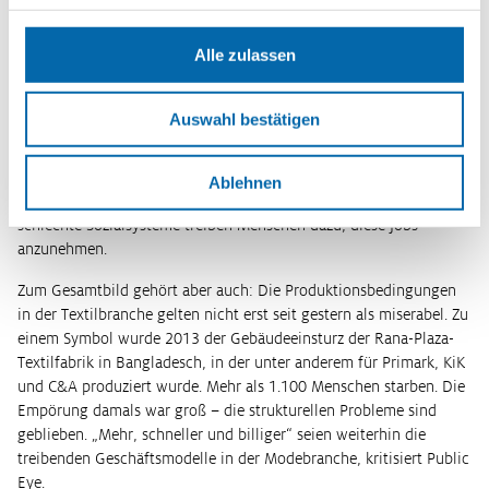
zudem bereits Fälle von Kinderarbeit bei Zuliefern festgestellt.
Alle zulassen
Das Unternehmen verspricht, seine mehr als 5.500 Zulieferer
stärker zu kontrollieren und weist Vorwürfe des Lohn-Dumpings
weit von sich. Man zahle mehr als andere globale Akteure,
Auswahl bestätigen
behauptet Shein-Manager Tang. Auch Kritiker wie Hachfeld
bestätigen, dass einzelne Beschäftigte auskömmliche, teils sogar
überdurchschnittliche Monatslöhne erhalten – hinter denen aber
Ablehnen
eben extreme Arbeitszeiten stünden. Wirtschaftliche Not und
schlechte Sozialsysteme treiben Menschen dazu, diese Jobs
anzunehmen.
Zum Gesamtbild gehört aber auch: Die Produktionsbedingungen
in der Textilbranche gelten nicht erst seit gestern als miserabel. Zu
einem Symbol wurde 2013 der Gebäudeeinsturz der Rana-Plaza-
Textilfabrik in Bangladesch, in der unter anderem für Primark, KiK
und C&A produziert wurde. Mehr als 1.100 Menschen starben. Die
Empörung damals war groß – die strukturellen Probleme sind
geblieben. „Mehr, schneller und billiger“ seien weiterhin die
treibenden Geschäftsmodelle in der Modebranche, kritisiert Public
Eye.