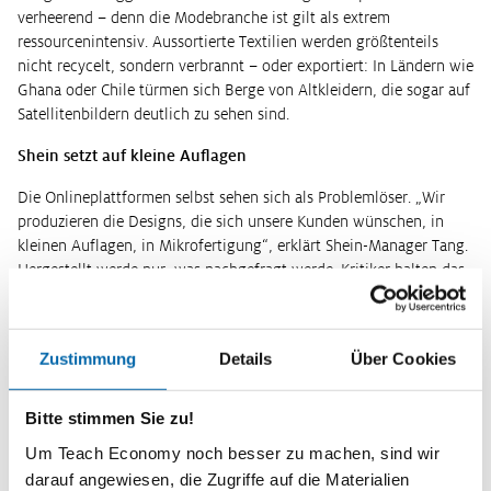
verheerend – denn die Modebranche ist gilt als extrem
ressourcenintensiv. Aussortierte Textilien werden größtenteils
nicht recycelt, sondern verbrannt – oder exportiert: In Ländern wie
Ghana oder Chile türmen sich Berge von Altkleidern, die sogar auf
Satellitenbildern deutlich zu sehen sind.
Shein setzt auf kleine Auflagen
Die Onlineplattformen selbst sehen sich als Problemlöser. „Wir
produzieren die Designs, die sich unsere Kunden wünschen, in
kleinen Auflagen, in Mikrofertigung“, erklärt Shein-Manager Tang.
Hergestellt werde nur, was nachgefragt werde. Kritiker halten das
für Augenwischerei. Sie verweisen darauf, dass Shein, Temu, Wish
und Aliexpress in ihren Apps mit manipulativen Bannern,
Dutzenden Rabatten und Spielelementen zu Impulskäufen
Zustimmung
Details
Über Cookies
verleiten. Nachgewiesen wurden solche „Dark Patterns“ etwa in
einer Untersuchung des Verbraucherzentrale Bundesverbands . Die
Plattformen bedienen zudem nicht nur Trends, sondern setzen sie
Bitte stimmen Sie zu!
auch – mit einem umfassenden Influencer-Marketing auf Social-
Um Teach Economy noch besser zu machen, sind wir
Media-Plattformen.
darauf angewiesen, die Zugriffe auf die Materialien