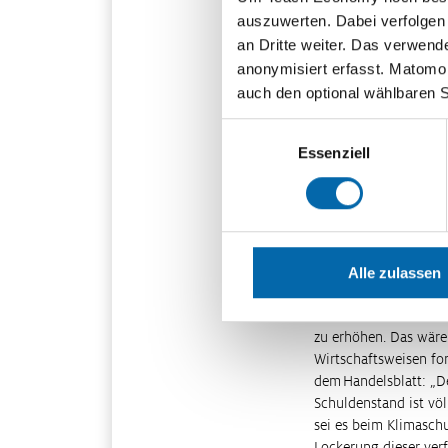
dann fast 110 Milliar
auszuwerten. Dabei verfolgen
über 60 Prozent, die 
an Dritte weiter. Das verwend
Marke.
anonymisiert erfasst. Matomo s
auch den optional wählbaren 
Immer mehr Ökonom:in
Die Wirtschaftsweise
Einwilligungsauswahl
so lasse, wie sie heut
Essenziell
niedriger Schuldenquo
Konkret: die alte Gr
greifen, darunter sol
Prozent sogar ein Pro
wären möglich.
Alle zulassen
Ähnlich positioniert 
neulich im Interview
zu erhöhen. Das wäre
Wirtschaftsweisen fo
dem Handelsblatt: „De
Schuldenstand ist völ
sei es beim Klimaschu
Lockerung dieser ver