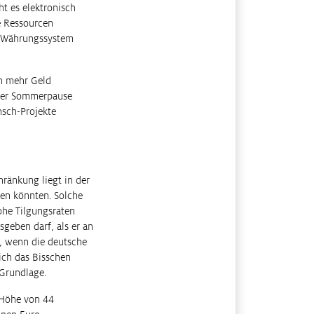
ht es elektronisch
e Ressourcen
s Währungssystem
hen mehr Geld
 der Sommerpause
nsch-Projekte
ränkung liegt in der
en könnten. Solche
ohe Tilgungsraten
geben darf, als er an
, wenn die deutsche
sich das Bisschen
 Grundlage.
 Höhe von 44