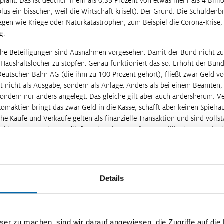
plant. Das ist deutlich mehr als 0,35 Prozent von etwas mehr als 4 Bill
plus ein bisschen, weil die Wirtschaft kriselt). Der Grund: Die Schuldenb
gen wie Kriege oder Naturkatastrophen, zum Beispiel die Corona-Krise, 
g.
iche Beteiligungen sind Ausnahmen vorgesehen. Damit der Bund nicht zu
aushaltslöcher zu stopfen. Genau funktioniert das so: Erhöht der Bund 
 Deutschen Bahn AG (die ihm zu 100 Prozent gehört), fließt zwar Geld v
lt nicht als Ausgabe, sondern als Anlage. Anders als bei einem Beamten, 
sondern nur anders angelegt. Das gleiche gilt aber auch andersherum: V
komaktien bringt das zwar Geld in die Kasse, schafft aber keinen Spielr
e Käufe und Verkäufe gelten als finanzielle Transaktion und sind volls
klammert. Und 2025 fließen über den Weg fast 13 Milliarden Euro in 
ehemals Aktienrente) und sechs Milliarden Euro in die Bahn. Das allein e
 – bei formaler Einhaltung der Schuldenbremse.
formieren?
Details
Schuldenbremse gibt es auch noch die Schuldenregeln der Europäische
eutsche Schuldenbremse ist deutlich strenger. Die EU-Regeln erlauben 
0,5 Prozent der Wirtschaftsleistung. Und wenn der Schuldenstand unter
zu machen, sind wir darauf angewiesen, die Zugriffe auf die Ma
e sogar eine Neuverschuldung von drei Prozent der Wirtschaftsleistung 