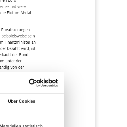
ionen Euro
remse hat viele
die Flut im Ahrtal
 Privatisierungen
beispielsweise sein
om Finanzminister an
der bezahlt wird, ist
erkauft der Bund
aum unter der
tändig von der
das sogenannte
rklärt 19 Milliarden
Über Cookies
n Union.
nämlich eine
 60 Prozent liegt,
terialien statistisch
vor, damit wären