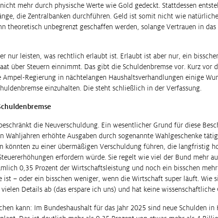
e nicht mehr durch physische Werte wie Gold gedeckt. Stattdessen entste
ge, die Zentralbanken durchführen. Geld ist somit nicht wie natürlich
nn theoretisch unbegrenzt geschaffen werden, solange Vertrauen in da
er nur leisten, was rechtlich erlaubt ist. Erlaubt ist aber nur, ein bissc
taat über Steuern einnimmt. Das gibt die Schuldenbremse vor. Kurz vor
ie Ampel-Regierung in nächtelangen Haushaltsverhandlungen einige Wu
huldenbremse einzuhalten. Die steht schließlich in der Verfassung.
 Schuldenbremse
eschränkt die Neuverschuldung. Ein wesentlicher Grund für diese Besch
r in Wahljahren erhöhte Ausgaben durch sogenannte Wahlgeschenke tätig
n könnten zu einer übermäßigen Verschuldung führen, die langfristig h
teuererhöhungen erfordern würde. Sie regelt wie viel der Bund mehr aus
mlich 0,35 Prozent der Wirtschaftsleistung und noch ein bisschen mehr
se ist – oder ein bisschen weniger, wenn die Wirtschaft super läuft. Wie 
vielen Details ab (das erspare ich uns) und hat keine wissenschaftliche
chen kann: Im Bundeshaushalt für das Jahr 2025 sind neue Schulden in