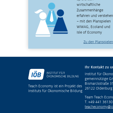
wirtschaftliche
Zusammenhänge
erfahren und verstehen
– mit den Planspielen
WIWAG, Ecoland und
Isle of Economy
Zu den Planspielen
Ihr Kontakt zu u
Institut für Ökon
Fußzeile
gemeinnützige 
Bismarckstraße 3
Teach Economy ist ein Projekt des
26122 Oldenburg
Instituts für Ökonomische Bildung.
Team Teach Econ
T. +49 441 36130
teacheconomy@io