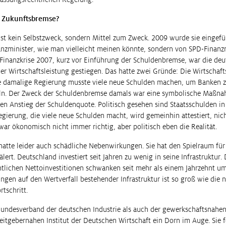
 Zukunftsbremse?
st kein Selbstzweck, sondern Mittel zum Zweck. 2009 wurde sie eingefüh
nzminister, wie man vielleicht meinen könnte, sondern von SPD-Finanzm
 Finanzkrise 2007, kurz vor Einführung der Schuldenbremse, war die de
er Wirtschaftsleistung gestiegen. Das hatte zwei Gründe: Die Wirtschaft
 damalige Regierung musste viele neue Schulden machen, um Banken zu
eln. Der Zweck der Schuldenbremse damals war eine symbolische Maßn
ken Anstieg der Schuldenquote. Politisch gesehen sind Staatsschulden i
Regierung, die viele neue Schulden macht, wird gemeinhin attestiert, nic
ar ökonomisch nicht immer richtig, aber politisch eben die Realität.
atte leider auch schädliche Nebenwirkungen. Sie hat den Spielraum für 
lert. Deutschland investiert seit Jahren zu wenig in seine Infrastruktur. 
entlichen Nettoinvestitionen schwanken seit mehr als einem Jahrzehnt u
ngen auf den Wertverfall bestehender Infrastruktur ist so groß wie die n
rtschritt.
undesverband der deutschen Industrie als auch der gewerkschaftsnahen
itgebernahen Institut der Deutschen Wirtschaft ein Dorn im Auge. Sie f