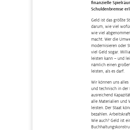
finanzielle Spielräu
Schuldenbremse erl
Geld ist das größte St
darum, wie viel wof
wie viel abgenommen 
macht. Wer die Umwe
modernisieren oder St
viel Geld sogar. Mill
leisten kann – und le
nämlich einen großen
leisten, als es darf.
Wir können uns alles
und technisch in der 
ausreichend Kapazitä
alle Materialien und
leisten. Der Staat kö
bezahlen. Arbeitskraf
Wie auch? Geld ist ei
Buchhaltungskonstru