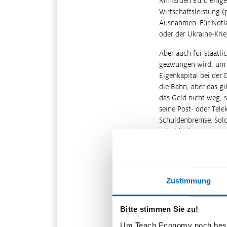
Milliarden Euro einge
Wirtschaftsleistung (
Ausnahmen. Für Notla
oder der Ukraine-Krie
Aber auch für staatl
gezwungen wird, um H
Eigenkapital bei der
die Bahn, aber das gi
das Geld nicht weg, 
seine Post- oder Tele
Schuldenbremse. Solch
Schuldenbremse ausge
Generationenkapital (
zusätzliche Schulden
Schuldenbremse re
Zustimmung
Neben der deutschen 
Bemerkenswert: Die d
Bitte stimmen Sie zu!
Neuverschuldung von 
Um Teach Economy noch besser 
sehen die EU-Verträg