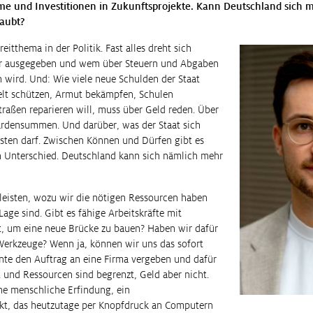
me und Investitionen in Zukunftsprojekte. Kann Deutschland sich me
aubt?
reitthema in der Politik. Fast alles dreht sich
ür ausgegeben und wem über Steuern und Abgaben
wird. Und: Wie viele neue Schulden der Staat
lt schützen, Armut bekämpfen, Schulen
raßen reparieren will, muss über Geld reden. Über
iardensummen. Und darüber, was der Staat sich
isten darf. Zwischen Können und Dürfen gibt es
 Unterschied. Deutschland kann sich nämlich mehr
 leisten, wozu wir die nötigen Ressourcen haben
Lage sind. Gibt es fähige Arbeitskräfte mit
t, um eine neue Brücke zu bauen? Haben wir dafür
 Werkzeuge? Wenn ja, können wir uns das sofort
nnte den Auftrag an eine Firma vergeben und dafür
t und Ressourcen sind begrenzt, Geld aber nicht.
ne menschliche Erfindung, ein
kt, das heutzutage per Knopfdruck an Computern