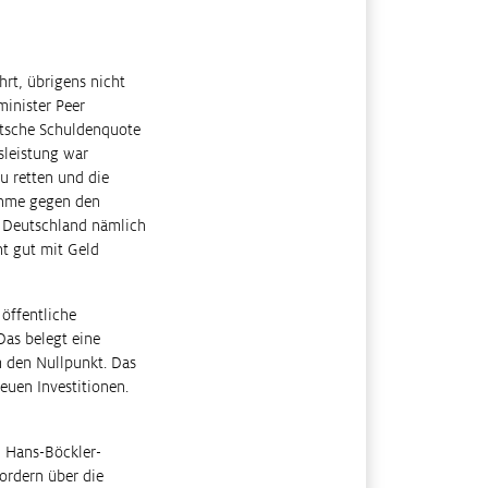
rt, übrigens nicht
inister Peer
utsche Schuldenquote
sleistung war
 retten und die
ahme gegen den
n Deutschland nämlich
ht gut mit Geld
öffentliche
Das belegt eine
m den Nullpunkt. Das
euen Investitionen.
 Hans-Böckler-
ordern über die