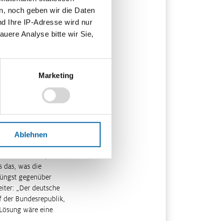
 Deutschland knapp
n, noch geben wir die Daten
über der 100-Prozent-
nd Ihre IP-Adresse wird nur
auere Analyse bitte wir Sie,
nservativ gelten.
eisen. Wenn man sie
sie, dass bei
Marketing
g erlaubt sind.
 von 90 Prozent
te von unter 60
nen in Milliardenhöhe
Ablehnen
ita Gopinath, schlug
m einen Prozentpunkt
 das, was die
 jüngst gegenüber
iter: „Der deutsche
rf der Bundesrepublik,
 Lösung wäre eine