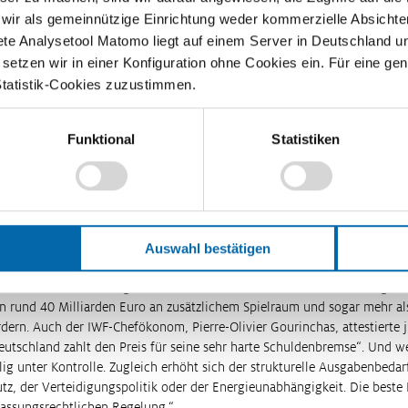
den Euro zusätzlich erlaubt – jedes Jahr. Zur Einordnung: Derzeit steht
 wir als gemeinnützige Einrichtung weder kommerzielle Absichte
zwei anderen größten EU-Länder Frankreich und Italien allerdings weit 
ete Analysetool Matomo liegt auf einem Server in Deutschland u
etzen wir in einer Konfiguration ohne Cookies ein. Für eine gen
Statistik-Cookies zuzustimmen.
nen fordern, die Schuldenbremse zu lockern. Auch jene, die eher als ko
n etwa. Die Schuldenbremse sei unnötig streng, sagen die Wirtschaftsw
e ist, werde die Schuldenquote stärker sinken als nötig. Deshalb fordern 
Funktional
Statistiken
te mehr Schulden als die bisherigen 0,35 Prozent der Wirtschaftsleistun
enze von 0,35 Prozent Neuverschuldung soll erst ab einer Schuldenquote
len 0,5 Prozent Neuverschuldung erlaubt sein und bei einer Schuldenquo
zent. So schlägt es auch die Bundesbank vor. Die Folge: neue Investitio
Auswahl bestätigen
sich der internationale Währungsfonds (IWF). Die Vize-Chefin des IWF, G
 mit der Wochenzeitung Die Zeit vor, die Grenze der Neuverschuldung u
n rund 40 Milliarden Euro an zusätzlichem Spielraum und sogar mehr als
rdern. Auch der IWF-Chefökonom, Pierre-Olivier Gourinchas, attestierte
utschland zahlt den Preis für seine sehr harte Schuldenbremse“. Und we
lig unter Kontrolle. Zugleich erhöht sich der strukturelle Ausgabenbeda
tz, der Verteidigungspolitik oder der Energieunabhängigkeit. Die beste
fassungsrechtlichen Regelung.“