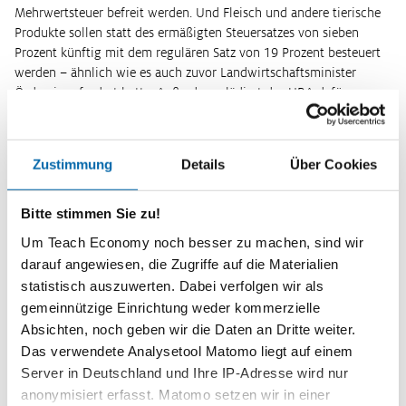
Mehrwertsteuer befreit werden. Und Fleisch und andere tierische
Produkte sollen statt des ermäßigten Steuersatzes von sieben
Prozent künftig mit dem regulären Satz von 19 Prozent besteuert
werden – ähnlich wie es auch zuvor Landwirtschaftsminister
Özdemir gefordert hatte. Außerdem plädiert das UBA dafür,
Solaranlagen von der Mehrwertsteuer zu befreien und
energetische Sanierungen von Gebäuden und Wohnungen mit
dem ermäßigten Steuersatz von sieben statt 19 Prozent zu
Zustimmung
Details
Über Cookies
begünstigen. Hintergrund des Vorschlages sind auch aktuelle
Änderungen im Europarecht, die die Vorschläge rechtlich
absichern.
Bitte stimmen Sie zu!
Um Teach Economy noch besser zu machen, sind wir
Bevormundend, kompliziert, unumkehrbar finden die einen
darauf angewiesen, die Zugriffe auf die Materialien
Kritik kam prompt. „Wir halten nichts davon, den Kund:innen über
statistisch auszuwerten. Dabei verfolgen wir als
die Höhe der Mehrwertsteuer eine bestimmte Art der Ernährung
gemeinnützige Einrichtung weder kommerzielle
nahezulegen“, sagte etwa der Hauptgeschäftsführer des
Absichten, noch geben wir die Daten an Dritte weiter.
Handelsverbands Deutschland (HDE), Stefan Genth, dem
Das verwendete Analysetool Matomo liegt auf einem
Handelsblatt. Das Mehrwertsteuerrecht sei schon kompliziert. Der
Server in Deutschland und Ihre IP-Adresse wird nur
UBA-Vorschlag würde es noch weiter verkomplizieren – und das
anonymisiert erfasst. Matomo setzen wir in einer
koste die Unternehmen am Ende nur Nerven und Geld. Auch der