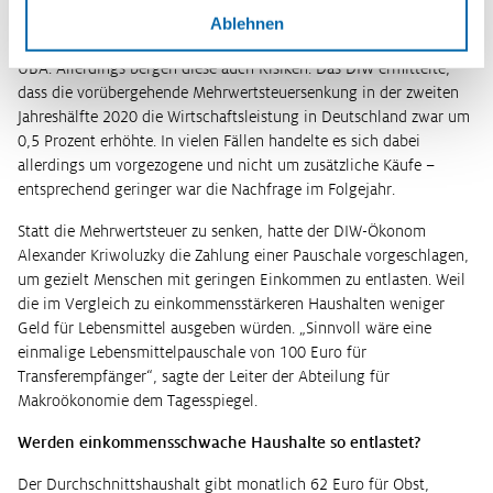
Auch der Spitzenverband der Wohnungswirtschaft (GdW) und der
Ablehnen
Bundesverband Solarwirtschaft (BSW) begrüßten die Ideen des
UBA. Allerdings bergen diese auch Risiken. Das DIW ermittelte,
dass die vorübergehende Mehrwertsteuersenkung in der zweiten
Jahreshälfte 2020 die Wirtschaftsleistung in Deutschland zwar um
0,5 Prozent erhöhte. In vielen Fällen handelte es sich dabei
allerdings um vorgezogene und nicht um zusätzliche Käufe –
entsprechend geringer war die Nachfrage im Folgejahr.
Statt die Mehrwertsteuer zu senken, hatte der DIW-Ökonom
Alexander Kriwoluzky die Zahlung einer Pauschale vorgeschlagen,
um gezielt Menschen mit geringen Einkommen zu entlasten. Weil
die im Vergleich zu einkommensstärkeren Haushalten weniger
Geld für Lebensmittel ausgeben würden. „Sinnvoll wäre eine
einmalige Lebensmittelpauschale von 100 Euro für
Transferempfänger“, sagte der Leiter der Abteilung für
Makroökonomie dem Tagesspiegel.
Werden einkommensschwache Haushalte so entlastet?
Der Durchschnittshaushalt gibt monatlich 62 Euro für Obst,