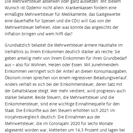
Die Mehrwertsteuer absenken oder ganz aussetzen: Mit diesem
Wunsch ist Özdemir nicht allein. Krankenkassen fordern eine
ermäßigte Mehrwertsteuer für Medikamente, das Gastgewerbe
eine dauerhafte für Speisen und die CDU will Gas von der
Mehrwertsteuer befreien. Aber was könnte das angesichts der
Inflation bringen und wem hilft das?
Grundsätzlich belastet die Mehrwertsteuer ärmere Haushalte im
Verhältnis zu ihrem Einkommen deutlich stärker als reiche. Sie
geben anteilig mehr von ihrem Einkommen für ihren Grundbedarf
aus – also für Wohnen, Heizen oder Essen. Mit zunehmendem
Einkommen verringert sich der Anteil an diesen Konsumausgaben,
Ökonom:innen sprechen von einem regressiven Belastungsverlauf.
Anders verhält es sich bei der Einkommensteuer, deren Satz mit
der Gehaltsklasse steigt. Wer mehr verdient, wird progressiv auch
stärker belastet. Beide Steuern, die Mehrwertsteuer und die
Einkommensteuer, sind eine wichtige Einnahmequelle für den
Staat. Die Einkünfte aus den Steuern erhöhten sich 2021 im
Vorjahresvergleich deutlich. Die Einnahmen aus der
Mehrwertsteuer, die im Coronajahr 2020 für sechs Monate
abgesenkt worden war, kletterten um 14,3 Prozent und lagen bei