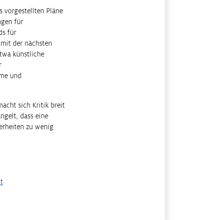
s vorgestellten Pläne
ngen für
ds für
 mit der nächsten
twa künstliche
r
mme und
cht sich Kritik breit
ngelt, dass eine
erheiten zu wenig
t