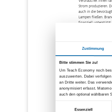
Verbraucher:innen la
Strom produzieren. Di
auch in die bevorzug
Lampen fließen. Branc
finanziell unterstütz
senken und Netzentge
der EU so genannten
analysieren Experten 
Umsetzung. Der Pferd
Zustimmung
Verlagerung der Vera
mobilisiert werden kö
Bitte stimmen Sie zu!
Im
Handlungsfeld B
Um Teach Economy noch besser 
Europa den Binnenmark
Olaf Bendig, Industri
auszuwerten. Dabei verfolgen
schlafender Riese fü
an Dritte weiter. Das verwend
kann die Industrie i
anonymisiert erfasst. Matomo s
dem Kompass der Ausb
auch den optional wählbaren 
diese Wirtschaftsfor
Einwilligungsauswahl
Handelsabkommen sol
Essenziell