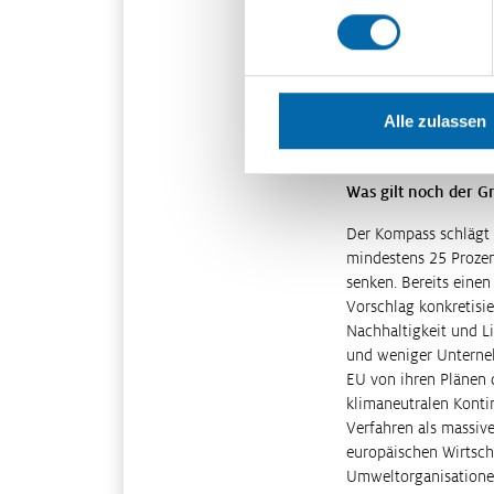
Im
Handlungsfeld B
Wettbewerbsfähigkeit
europäischen Firmen a
innereuropäischen Ex
monieren beispielswe
Alle zulassen
Ausfuhrbescheinigung
Handelshemmnisse in 
Was gilt noch der G
Der Kompass schlägt
mindestens 25 Prozen
senken. Bereits ein
Vorschlag konkretisi
Nachhaltigkeit und L
und weniger Unternehm
EU von ihren Plänen 
klimaneutralen Konti
Verfahren als massive
europäischen Wirtsch
Umweltorganisationen