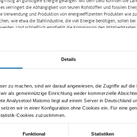
ngfristig an günstigere Energie gelangen. Mit dem Geld könnten die Lä
es verringert die Abhängigkeit von teuren Rohstoffen und fossilen Ener
te Verwendung und Produktion von energieeffizienten Produkten wie zu
hen, wie etwa die Stahlindustrie, die viel Energie benötigen, sollen be
t werden. Und schließlich empfiehlt die Kommission den Mitgliedstaaten
lte zu reformieren. Führende Wirtschaftsexperten begrüßen diese Maß
Clean Industrial Deal
: "Der Plan adressiert die wesentlichen notwendi
des Wuppertal Instituts für Klima, Umwelt, Energie. Doch es bleiben Zwe
efuß: Die Mitgliedstaaten müssen sich nicht an den Plan halten. "Wege
Details
ntwortung auf die Mitgliedstaaten bleibt unklar, ob notwendige Mittel 
nnen", heißt es in der Analyse.
innenmarktstärkung
soll eine grenzüberschreitende gemeinsame Infrast
zu machen, sind wir darauf angewiesen, die Zugriffe auf die Ma
t stärken. Dies will der Kompass auch mit anderen Mitteln erreichen. R
e-Experte bei der Wirtschaftsprüfungsgesellschaft Deloitte. "Der EU-Bin
 wir als gemeinnützige Einrichtung weder kommerzielle Absichte
r die deutsche Industrie. Angesichts zunehmend protektionistischer Ten
ete Analysetool Matomo liegt auf einem Server in Deutschland u
n Deutschland einen Wachstums-Boost aus Brüssel gut gebrauchen." Dazu 
etzen wir in einer Konfiguration ohne Cookies ein. Für eine gen
au einer Kreislaufwirtschaft und die Erhöhung der Recyclingquote. 
Statistik-Cookies zuzustimmen.
men die Abhängigkeit von Rohstoffen außereuropäischer Länder verringe
len zudem den Warenverkehr mit außereuropäischen Ländern erleichte
Funktional
Statistiken