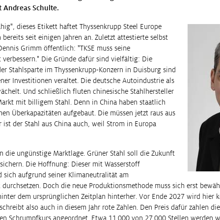
t Andreas Schulte.
ig", dieses Etikett haftet Thyssenkrupp Steel Europe
bereits seit einigen Jahren an. Zuletzt attestierte selbst
Dennis Grimm öffentlich: "TKSE muss seine
verbessern." Die Gründe dafür sind vielfältig: Die
er Stahlsparte im Thyssenkrupp-Konzern in Duisburg sind
er Investitionen veraltet. Die deutsche Autoindustrie als
helt. Und schließlich fluten chinesische Stahlhersteller
arkt mit billigem Stahl. Denn in China haben staatlich
en Überkapazitäten aufgebaut. Die müssen jetzt raus aus
 ist der Stahl aus China auch, weil Strom in Europa
 die ungünstige Marktlage. Grüner Stahl soll die Zukunft
 sichern. Die Hoffnung: Dieser mit Wasserstoff
d sich aufgrund seiner Klimaneutralität am
t durchsetzen. Doch die neue Produktionsmethode muss sich erst bewäh
hinter dem ursprünglichen Zeitplan hinterher. Vor Ende 2027 wird hier k
schreibt also auch in diesem Jahr rote Zahlen. Den Preis dafür zahlen di
nen Schrumpfkurs angeordnet. Etwa 11.000 von 27.000 Stellen werden w