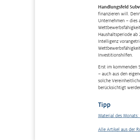
Handlungsfeld Subve
finanzieren will. Den
Unternehmen – dies a
Wettbewerbsfähigkeit
Haushaltsperiode ab 2
Intelligenz voranget
Wettbewerbsfähigkei
Investitionshilfen.
Erst im kommenden So
– auch aus den eigen
solche Vereinheitlic
berücksichtigt werde
Tipp
Material des Monats: 
Alle Artikel aus der 