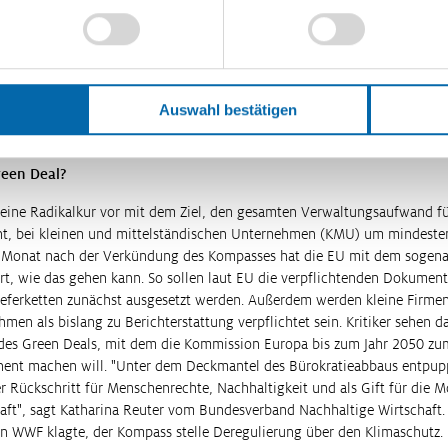
ürokratie-Abbau
hatte der Kompass als weiteres Hemmnis auf dem We
 und als Schwächung des Binnenmarkts übermäßige bürokratische Pflic
usgemacht. Dies geht zulasten der Produktivität und ist teuer. Vor alle
porten klagen Unternehmen über Ärgernisse. Zwar gibt es keine Zölle,
ise doppelte Berichtspflichten, etwa bei der Einhaltung von Klimaziele
Auswahl bestätigen
en beim grenzüberschreitenden Handel. Eine Studie von Deloitte zeigt:
Europa sind ähnlich hoch wie Zölle in anderen Regionen.
reen Deal?
 eine Radikalkur vor mit dem Ziel, den gesamten Verwaltungsaufwand 
t, bei kleinen und mittelständischen Unternehmen (KMU) um mindesten
en Monat nach der Verkündung des Kompasses hat die EU mit dem soge
ert, wie das gehen kann. So sollen laut EU die verpflichtenden Dokumen
ieferketten zunächst ausgesetzt werden. Außerdem werden kleine Firmen
en als bislang zu Berichterstattung verpflichtet sein. Kritiker sehen d
des Green Deals, mit dem die Kommission Europa bis zum Jahr 2050 zu
nent machen will. "Unter dem Deckmantel des Bürokratieabbaus entpup
r Rückschritt für Menschenrechte, Nachhaltigkeit und als Gift für die M
aft", sagt Katharina Reuter vom Bundesverband Nachhaltige Wirtschaft.
 WWF klagte, der Kompass stelle Deregulierung über den Klimaschutz.