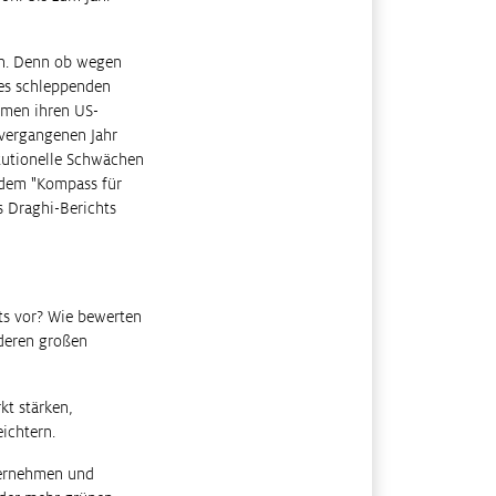
en. Denn ob wegen
es schleppenden
hmen ihren US-
 vergangenen Jahr
itutionelle Schwächen
t dem "Kompass für
 Draghi-Berichts
ts vor? Wie bewerten
nderen großen
t stärken,
ichtern.
nternehmen und