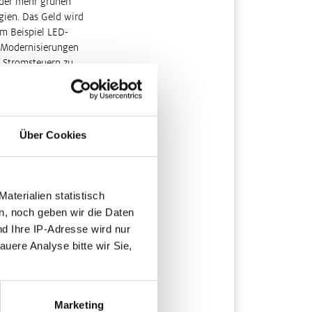
nder mehr grünen
gien. Das Geld wird
m Beispiel LED-
i Modernisierungen
, Stromsteuern zu
nahmen für diesen von
gen Punkte",
ifel an der
n der weitgehenden
Über Cookies
auch wirklich
ruktur für Energie in
terialien statistisch
ichtig so, findet
nenmarkt ist ein
n, noch geben wir die Daten
denzen im Welthandel
nd Ihre IP-Adresse wird nur
beitragen soll laut
auere Analyse bitte wir Sie,
Gemeinsam könnten
rn. Neue
rn.
Marketing