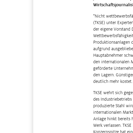
Wirtschaftsjournalis
"Nicht wettbewerbsfäh
(TKSE) unter Experten 
der eigene Vorstand 
Wettbewerbsfähigkeit 
Produktionsanlagen d
aufgrund ausgeblieben
Hauptabnehmer schwäc
den internationalen M
geförderte Unternehm
den Lagern. Günstiger
deutlich mehr kostet.
TKSE wehrt sich gegen
des Industriebetriebs
produzierte Stahl wir
internationalen Mark
Anlage hinkt bereits 
Werk verlassen. TKSE 
Konzernspitze hat ei