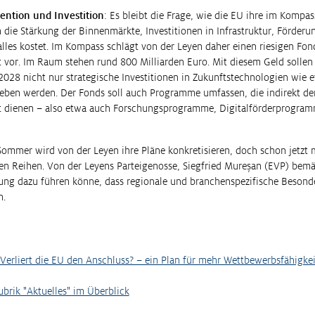
ntion und Investition
: Es bleibt die Frage, wie die EU ihre im Kompas
n die Stärkung der Binnenmärkte, Investitionen in Infrastruktur, Förderu
lles kostet. Im Kompass schlägt von der Leyen daher einen riesigen Fon
 vor. Im Raum stehen rund 800 Milliarden Euro. Mit diesem Geld sollen
028 nicht nur strategische Investitionen in Zukunftstechnologien wie e
rieben werden. Der Fonds soll auch Programme umfassen, die indirekt de
t dienen – also etwa auch Forschungsprogramme, Digitalförderprogra
mmer wird von der Leyen ihre Pläne konkretisieren, doch schon jetzt ma
en Reihen. Von der Leyens Parteigenosse, Siegfried Mureșan (EVP) bemä
hung dazu führen könne, dass regionale und branchenspezifische Besond
n.
Verliert die EU den Anschluss? – ein Plan für mehr Wettbewerbsfähigkei
Rubrik "Aktuelles" im Überblick