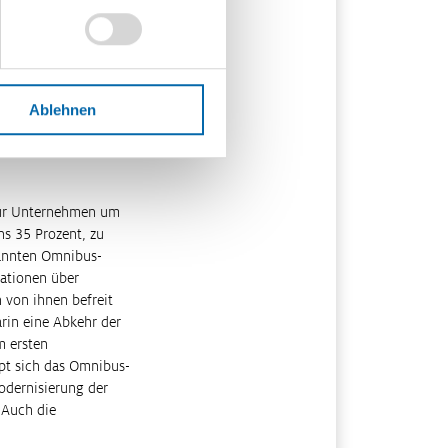
g zu mehr
hten bei
m bei
 aber Unternehmen
n und mehrsprachige
Ablehnen
 Kosten durch
für Unternehmen um
s 35 Prozent, zu
nannten Omnibus-
tationen über
 von ihnen befreit
arin eine Abkehr der
m ersten
pt sich das Omnibus-
odernisierung der
 Auch die