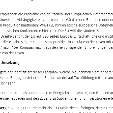
exemplarisch die Probleme von deutschen und europäischen Unternehm
ionskraft, Abhängigkeiten von einzelnen Märkten und Branchen oder d
n Produktionsmethoden: Wie TKSE hinken etliche europäische Unterne
hinesischen Konkurrenten hinterher. Die EU will dies ändern. Schon im
 Draghi-Bericht der EU auf 320 Seiten Europas wirtschaftliche und inst
uar dieses Jahres legte Kommissionspräsidentin Ursula von der Leyen mi
t" nach. "Der Kompass macht aus den hervorragenden Empfehlungen des
e von der Leyen.
e Umsetzung
sfelder identifiziert dieser Fahrplan? Welche Maßnahmen sieht er berei
lchen Beitrag leistet er, um Europa wieder auf Tuchfühlung mit den a
 bringen?
laut dem Kompass unter anderem Energiekosten senken, den Binnenmark
nehmen abbauen und den Zugang zu Subventionen und Investitionen erle
nergie
will die EU allein mehr als 100 Milliarden aufbringen, damit U