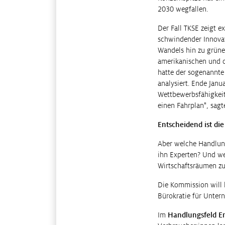
2030 wegfallen.
Der Fall TKSE zeigt 
schwindender Innovat
Wandels hin zu grüne
amerikanischen und c
hatte der sogenannte
analysiert. Ende Jan
Wettbewerbsfähigkei
einen Fahrplan", sagt
Entscheidend ist di
Aber welche Handlung
ihn Experten? Und we
Wirtschaftsräumen zu
Die Kommission will 
Bürokratie für Unter
Im
Handlungsfeld E