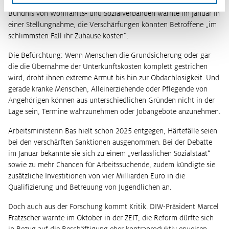
„große Verunsicherung bis weit in die Gesellschaft hinein“. Ein
Bündnis von Wohlfahrts- und Sozialverbänden warnte im Januar in
einer Stellungnahme, die Verschärfungen könnten Betroffene „im
schlimmsten Fall ihr Zuhause kosten“.
Die Befürchtung: Wenn Menschen die Grundsicherung oder gar
die die Übernahme der Unterkunftskosten komplett gestrichen
wird, droht ihnen extreme Armut bis hin zur Obdachlosigkeit. Und
gerade kranke Menschen, Alleinerziehende oder Pflegende von
Angehörigen können aus unterschiedlichen Gründen nicht in der
Lage sein, Termine wahrzunehmen oder Jobangebote anzunehmen.
Arbeitsministerin Bas hielt schon 2025 entgegen, Härtefälle seien
bei den verschärften Sanktionen ausgenommen. Bei der Debatte
im Januar bekannte sie sich zu einem „verlässlichen Sozialstaat“
sowie zu mehr Chancen für Arbeitssuchende, zudem kündigte sie
zusätzliche Investitionen von vier Milliarden Euro in die
Qualifizierung und Betreuung von Jugendlichen an.
Doch auch aus der Forschung kommt Kritik. DIW-Präsident Marcel
Fratzscher warnte im Oktober in der ZEIT, die Reform dürfte sich
in Bezug auf die Beschäftigung eher kontraproduktiv erweisen.