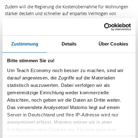
Zudem will die Regierung die Kostenübernahme für Wohnungen
stärker deckeln und schneller auf erspartes Vermögen von
Arbeitslosen zugreifen. Blieben Vermögen bis 40.000 Euro im
ersten Bezugsjahr bisher unangetastet, entfällt diese Karenzzeit
nun. Das Schonvermögen liegt altersabhängig nur noch bei 5.000
bis 20.000 Euro. Generell soll wieder ein „Vermittlungsvorrang“
Zustimmung
Details
Über Cookies
gelten: Eine umgehende Vermittlung in Arbeit ist demnach
jahrelangen Qualifizierungs- und Weiterbildungsmaßnahmen
Bitte stimmen Sie zu!
vorzuziehen. Zudem will die Regierung Bürokratie reduzieren –
wobei die Umstellung auf die neuen Regelungen zunächst einen
Um Teach Economy noch besser zu machen, sind wir
großen bürokratischen Aufwand bedeuten dürfte. Nach Zahlen des
darauf angewiesen, die Zugriffe auf die Materialien
Bundesfinanzministeriums liegen die Verwaltungskosten beim
statistisch auszuwerten. Dabei verfolgen wir als
Bürgergeld heute bei mehr als fünf Milliarden Euro jährlich.
gemeinnützige Einrichtung weder kommerzielle
Absichten, noch geben wir die Daten an Dritte weiter.
Auch beim Bürgergeld sind bisher schon Sanktionen möglich, die
Streichungen liegen allerdings bei zunächst 10 bis maximal 30
Das verwendete Analysetool Matomo liegt auf einem
Prozent. Eine komplette Streichung von Bezügen ist nicht
Server in Deutschland und Ihre IP-Adresse wird nur
vorgesehen. Künftig sind die Sanktionen nicht nur strenger, die
anonymisiert erfasst. Matomo setzen wir in einer
Jobcenter haben dabei auch weniger Ermessensspielraum.
Konfiguration ohne Cookies ein. Für eine genauere
Arbeitslose sollen also deutlich stärker und schneller in die Pflicht
Analyse bitte wir Sie, auch den optional wählbaren