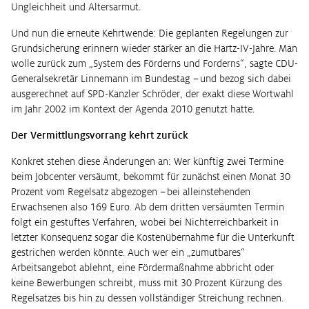
Ungleichheit und Altersarmut.
Und nun die erneute Kehrtwende: Die geplanten Regelungen zur
Grundsicherung erinnern wieder stärker an die Hartz-IV-Jahre. Man
wolle zurück zum „System des Förderns und Forderns“, sagte CDU-
Generalsekretär Linnemann im Bundestag – und bezog sich dabei
ausgerechnet auf SPD-Kanzler Schröder, der exakt diese Wortwahl
im Jahr 2002 im Kontext der Agenda 2010 genutzt hatte.
Der Vermittlungsvorrang kehrt zurück
Konkret stehen diese Änderungen an: Wer künftig zwei Termine
beim Jobcenter versäumt, bekommt für zunächst einen Monat 30
Prozent vom Regelsatz abgezogen – bei alleinstehenden
Erwachsenen also 169 Euro. Ab dem dritten versäumten Termin
folgt ein gestuftes Verfahren, wobei bei Nichterreichbarkeit in
letzter Konsequenz sogar die Kostenübernahme für die Unterkunft
gestrichen werden könnte. Auch wer ein „zumutbares“
Arbeitsangebot ablehnt, eine Fördermaßnahme abbricht oder
keine Bewerbungen schreibt, muss mit 30 Prozent Kürzung des
Regelsatzes bis hin zu dessen vollständiger Streichung rechnen.