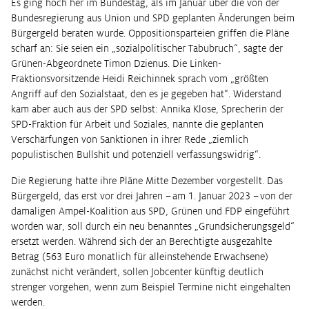
Es ging hoch her im Bundestag, als im Januar über die von der
Bundesregierung aus Union und SPD geplanten Änderungen beim
Bürgergeld beraten wurde. Oppositionsparteien griffen die Pläne
scharf an: Sie seien ein „sozialpolitischer Tabubruch“, sagte der
Grünen-Abgeordnete Timon Dzienus. Die Linken-
Fraktionsvorsitzende Heidi Reichinnek sprach vom „größten
Angriff auf den Sozialstaat, den es je gegeben hat“. Widerstand
kam aber auch aus der SPD selbst: Annika Klose, Sprecherin der
SPD-Fraktion für Arbeit und Soziales, nannte die geplanten
Verschärfungen von Sanktionen in ihrer Rede „ziemlich
populistischen Bullshit und potenziell verfassungswidrig“.
Die Regierung hatte ihre Pläne Mitte Dezember vorgestellt. Das
Bürgergeld, das erst vor drei Jahren – am 1. Januar 2023 – von der
damaligen Ampel-Koalition aus SPD, Grünen und FDP eingeführt
worden war, soll durch ein neu benanntes „Grundsicherungsgeld“
ersetzt werden. Während sich der an Berechtigte ausgezahlte
Betrag (563 Euro monatlich für alleinstehende Erwachsene)
zunächst nicht verändert, sollen Jobcenter künftig deutlich
strenger vorgehen, wenn zum Beispiel Termine nicht eingehalten
werden.