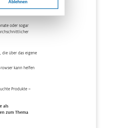
Ablehnen
xibler man bei
nden.
onate oder sogar
rchschnittlicher
, die über das eigene
Browser kann helfen
auchte Produkte –
e als
innen zum Thema