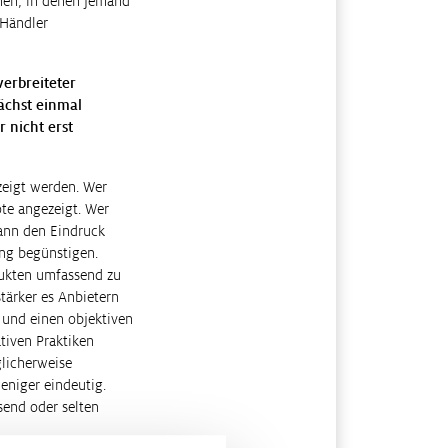
nnen, in denen jemand
 Händler
verbreiteter
ächst einmal
 nicht erst
zeigt werden. Wer
te angezeigt. Wer
kann den Eindruck
ng begünstigen.
dukten umfassend zu
tärker es Anbietern
 und einen objektiven
tiven Praktiken
glicherweise
eniger eindeutig.
send oder selten