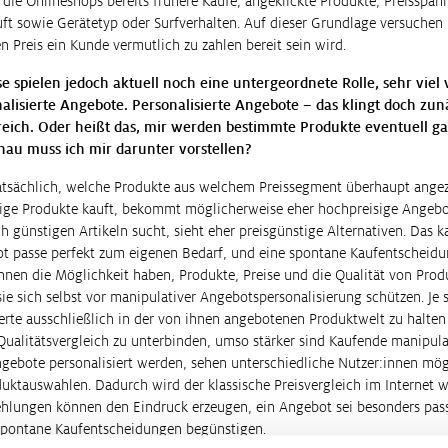
n die Onlineshops bereits frühere Käufe, angeklickte Produkte, Preisspa
uft sowie Gerätetyp oder Surfverhalten. Auf dieser Grundlage versuchen
 Preis ein Kunde vermutlich zu zahlen bereit sein wird.
se spielen jedoch aktuell noch eine untergeordnete Rolle, sehr viel 
alisierte Angebote. Personalisierte Angebote – das klingt doch zun
reich. Oder heißt das, mir werden bestimmte Produkte eventuell gar
nau muss ich mir darunter vorstellen?
tatsächlich, welche Produkte aus welchem Preissegment überhaupt ange
ge Produkte kauft, bekommt möglicherweise eher hochpreisige Angebo
 günstigen Artikeln sucht, sieht eher preisgünstige Alternativen. Das 
t passe perfekt zum eigenen Bedarf, und eine spontane Kaufentscheidu
nen die Möglichkeit haben, Produkte, Preise und die Qualität von Pro
ie sich selbst vor manipulativer Angebotspersonalisierung schützen. Je s
ierte ausschließlich in der von ihnen angebotenen Produktwelt zu halten
Qualitätsvergleich zu unterbinden, umso stärker sind Kaufende manipula
ngebote personalisiert werden, sehen unterschiedliche Nutzer:innen mö
uktauswahlen. Dadurch wird der klassische Preisvergleich im Internet w
ehlungen können den Eindruck erzeugen, ein Angebot sei besonders pas
spontane Kaufentscheidungen begünstigen.