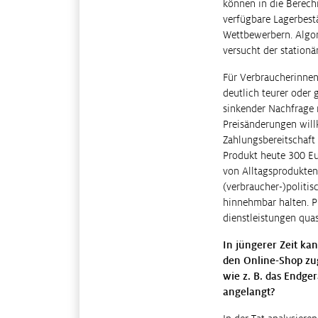
können in die Berechn
verfügbare Lagerbest
Wettbewerbern. Algor
versucht der station
Für Verbraucherinnen
deutlich teurer oder
sinkender Nachfrage r
Preisänderungen willk
Zahlungsbereitschaft
Produkt heute 300 Eu
von Alltagsprodukten 
(verbraucher-)politi
hinnehmbar halten. Pl
dienstleistungen qua
In jüngerer Zeit ka
den Online-Shop zug
wie z. B. das Endger
angelangt?