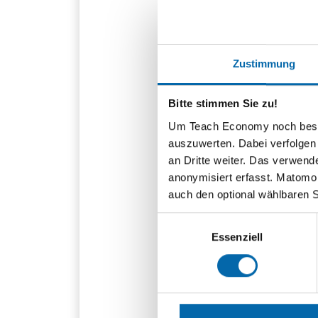
Eine zentrale Rolle b
durch Cookies und an
Warenkorb zu speiche
hinweg zu analysiere
Zustimmung
Nutzerprofile zu erst
anschaut oder welche
Bitte stimmen Sie zu!
Rückschlüsse auf Inte
weiß, desto genauer 
Um Teach Economy noch besser 
eine gezielte Ausnutz
auszuwerten. Dabei verfolgen
über umfangreiche D
an Dritte weiter. Das verwend
Preise oder Produkte 
anonymisiert erfasst. Matomo s
Herausforderungen für
auch den optional wählbaren 
Offensichtlich sind
Einwilligungsauswahl
denn Möglichkeiten
Essenziell
gewissermaßen „aus
Preise und Produkte 
treffen. Dazu zählen:
Preise verglei