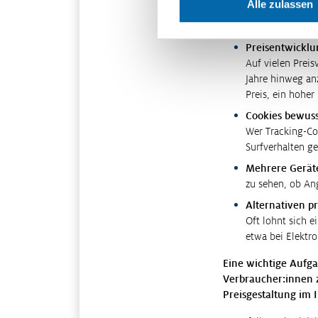
Alle zulassen
Es lohnt sich, P
Produktauswahl 
Preisentwickl
Auf vielen Prei
Jahre hinweg anz
Preis, ein hoher
Cookies bewuss
Wer Tracking-Co
Surfverhalten g
Mehrere Gerät
zu sehen, ob An
Alternativen p
Oft lohnt sich e
etwa bei Elektro
Eine wichtige Aufgab
Verbraucher:innen z
Preisgestaltung im 