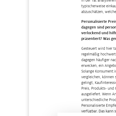
In der Tat analysiere
typischerweise einka
abzuschätzen, welchen
Personalisierte Prei
dagegen sind person
verlockend und hilf
präsentiert? Was ge
Gesteuert wird hier 
regelmäßig hochwerti
dagegen häufiger nach
erwecken, ein Angebo
Solange Konsument:in
vergleichen, können s
gelingt, Kaufinteress
Preis, Produkts- und 
ausgeliefert. Wenn A
unterschiedliche Prod
Personalisierte Empf
verfügbar. Das kann 