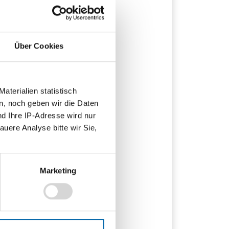
verhalten, etwa
 etwa um einen
er mehrere Webseiten
umfangreiche
Über Cookies
 Produkte jemand
jedoch detaillierte
r seine Kundschaft
n. Denkbar wäre sogar
terialien statistisch
Unternehmen verfügen
n, noch geben wir die Daten
rum ihnen bestimmte
nd Ihre IP-Adresse wird nur
isgestaltung zentrale
auere Analyse bitte wir Sie,
ich gläsern. Gibt es
das Dynamic Pricing
Marketing
entscheidungen zu