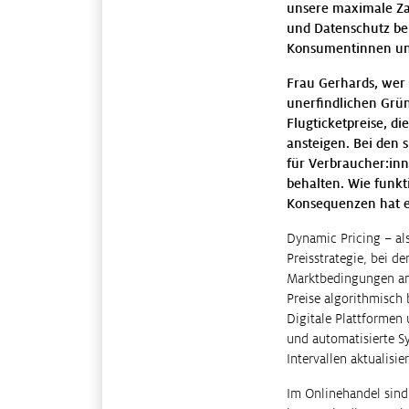
unsere maximale Zah
und Datenschutz bei
Konsumentinnen un
Frau Gerhards, wer 
unerfindlichen Grün
Flugticketpreise, d
ansteigen. Bei den 
für Verbraucher:inn
behalten. Wie funkt
Konsequenzen hat e
Dynamic Pricing – al
Preisstrategie, bei d
Marktbedingungen anp
Preise algorithmisch
Digitale Plattformen
und automatisierte Sy
Intervallen aktualisie
Im Onlinehandel sind 