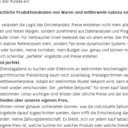
h drei Punkte ein:
sächliche Produktionskosten von Waren sind mittlerweile nahezu vo
verändert die Logik des Onlinehandels. Preise entstehen nicht mehr all
en und festen Margen, sondern zunehmend aus Datenanalysen und Pro
ufer:innen. Für Verbraucher:innen bedeutet das vor allem eines: Der Pre
in stabiler Referenzwert mehr, sondern Teil eines dynamischen Systems
 oder Kunden, meine Vorlieben, mein Budget usw. genau und können m
ch scheinbar „perfekte“ Angebote und Preise erstellen.
ist perfekt.
 Dienstagabend zu buchen oder Elektronik an bestimmten Wochentagen z
gorithmischer Preisbildung kaum noch zuverlässig. Preisalgorithmen rea
ettbewerberpreise. Sobald ein bestimmtes Muster bekannt wird, kann 
nell wieder verschwinden. Der „perfekte Zeitpunkt“ für einen Kauf läss
bestimmen. Umso wichtiger sind Wissen über übliche Preise und der konk
scheiden über unseren eigenen Preis.
ithmen immer genauer vorhersehen können, was die individuelle Zahlun
Angebote darauf zugeschnitten werden, dann trifft die Entscheidung dar
rden: meine Zahlungsbereitschaft. Es bleibt, sich vor jedem Kauf tatsä
 eigene Preis ist, welche Summe mir welches Produkt oder welche Dienst