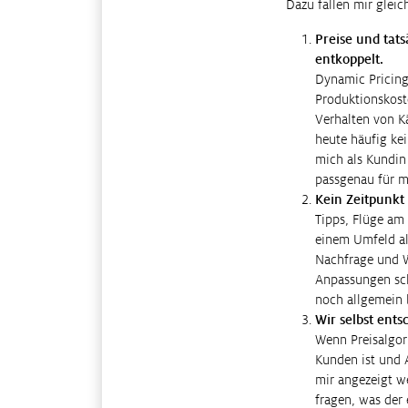
Dazu fallen mir gleic
Preise und tat
entkoppelt.
Dynamic Pricing 
Produktionskost
Verhalten von Kä
heute häufig ke
mich als Kundin
passgenau für mi
Kein Zeitpunkt 
Tipps, Flüge am
einem Umfeld al
Nachfrage und W
Anpassungen sch
noch allgemein 
Wir selbst ent
Wenn Preisalgor
Kunden ist und 
mir angezeigt we
fragen, was der