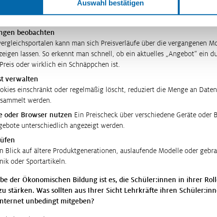
Auswahl bestätigen
reise in mehreren Shops und über Preisvergleichsportale zu prüfen. Je fle
und Kaufzeitpunkt sein kann, umso eher kann man günstigere Preise fi
ungen beobachten
svergleichsportalen kann man sich Preisverläufe über die vergangenen M
eigen lassen. So erkennt man schnell, ob ein aktuelles „Angebot“ ein du
 Preis oder wirklich ein Schnäppchen ist.
t verwalten
okies einschränkt oder regelmäßig löscht, reduziert die Menge an Daten
esammelt werden.
e oder Browser nutzen
Ein Preischeck über verschiedene Geräte oder 
gebote unterschiedlich angezeigt werden.
rüfen
in Blick auf ältere Produktgenerationen, auslaufende Modelle oder gebr
nik oder Sportartikeln.
e der Ökonomischen Bildung ist es, die Schüler:innen in ihrer Roll
u stärken. Was sollten aus Ihrer Sicht Lehrkräfte ihren Schüler:
Internet unbedingt mitgeben?