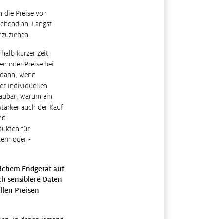
 die Preise von
chend an. Längst
hzuziehen.
halb kurzer Zeit
en oder Preise bei
m dann, wenn
er individuellen
haubar, warum ein
tärker auch der Kauf
nd
dukten für
ern oder -
elchem Endgerät auf
ch sensiblere Daten
llen Preisen