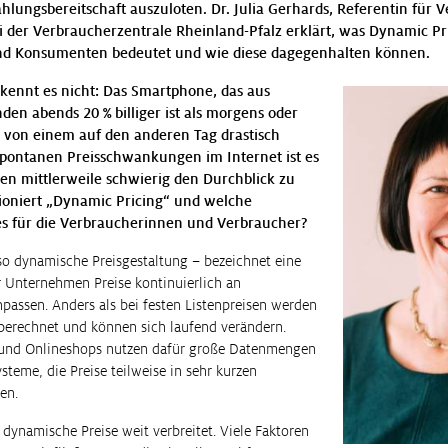
lungsbereitschaft auszuloten. Dr. Julia Gerhards, Referentin für 
 der Verbraucherzentrale Rheinland-Pfalz erklärt, was Dynamic Pri
d Konsumenten bedeutet und wie diese dagegenhalten können.
kennt es nicht: Das Smartphone, das aus
den abends 20 % billiger ist als morgens oder
ie von einem auf den anderen Tag drastisch
spontanen Preisschwankungen im Internet ist es
en mittlerweile schwierig den Durchblick zu
ioniert „Dynamic Pricing“ und welche
s für die Verbraucherinnen und Verbraucher?
so dynamische Preisgestaltung – bezeichnet eine
er Unternehmen Preise kontinuierlich an
assen. Anders als bei festen Listenpreisen werden
 berechnet und können sich laufend verändern.
 und Onlineshops nutzen dafür große Datenmengen
steme, die Preise teilweise in sehr kurzen
ren.
dynamische Preise weit verbreitet. Viele Faktoren