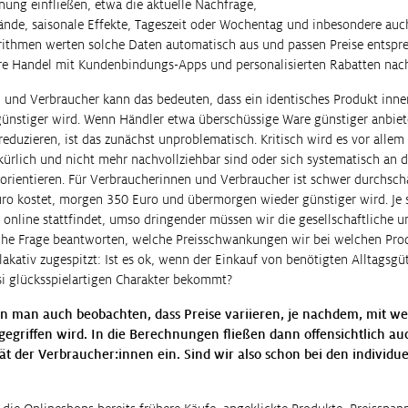
ung einfließen, etwa die aktuelle Nachfrage,
ände, saisonale Effekte, Tageszeit oder Wochentag und inbesondere auch
ithmen werten solche Daten automatisch aus und passen Preise entspre
äre Handel mit Kundenbindungs-Apps und personalisierten Rabatten nac
 und Verbraucher kann das bedeuten, dass ein identisches Produkt inner
 günstiger wird. Wenn Händler etwa überschüssige Ware günstiger anbiet
eduzieren, ist das zunächst unproblematisch. Kritisch wird es vor alle
ürlich und nicht mehr nachvollziehbar sind oder sich systematisch an d
 orientieren. Für Verbraucherinnen und Verbraucher ist schwer durchsc
ro kostet, morgen 350 Euro und übermorgen wieder günstiger wird. Je s
online stattfindet, umso dringender müssen wir die gesellschaftliche u
sche Frage beantworten, welche Preisschwankungen wir bei welchen Pro
akativ zugespitzt: Ist es ok, wenn der Einkauf von benötigten Alltagsgüt
si glücksspielartigen Charakter bekommt?
nn man auch beobachten, dass Preise variieren, je nachdem, mit w
egriffen wird. In die Berechnungen fließen dann offensichtlich au
ät der Verbraucher:innen ein. Sind wir also schon bei den individue