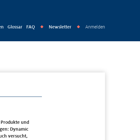
en
Glossar
FAQ
Newsletter
Anmelden
◆
◆
h Produkte und
ogen: Dynamic
uch versucht,