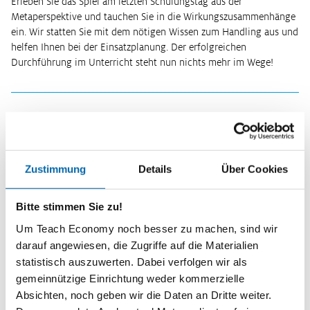
Erleben Sie das Spiel am letzten Schulungstag aus der
Metaperspektive und tauchen Sie in die Wirkungszusammenhänge
ein. Wir statten Sie mit dem nötigen Wissen zum Handling aus und
helfen Ihnen bei der Einsatzplanung. Der erfolgreichen
Durchführung im Unterricht steht nun nichts mehr im Wege!
Verbindliche Anmeldung:
Die Veranstaltung liegt in der Vergangenheit. Bitte wählen Sie
eine
alternative Veranstaltung
aus.
Zustimmung
Details
Über Cookies
Kurzinformationen
Bitte stimmen Sie zu!
Um Teach Economy noch besser zu machen, sind wir
Art:
darauf angewiesen, die Zugriffe auf die Materialien
Ausbildung
statistisch auszuwerten. Dabei verfolgen wir als
Veranstalter:
gemeinnützige Einrichtung weder kommerzielle
Joachim Herz Stiftung
Absichten, noch geben wir die Daten an Dritte weiter.