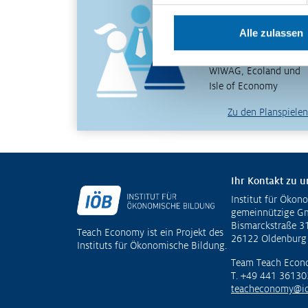
wirtschaftliche
Zusammenhänge
Alle zulassen
erfahren und verstehen
– mit den Planspielen
WIWAG, Ecoland und
Isle of Economy
Zu den Planspielen
Ihr Kontakt zu u
Institut für Ökon
Fußzeile
gemeinnützige 
Bismarckstraße 3
Teach Economy ist ein Projekt des
26122 Oldenburg
Instituts für Ökonomische Bildung.
Team Teach Econ
T. +49 441 36130
teacheconomy@io