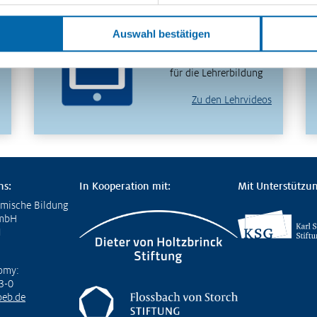
in 30 Minuten
verstehen – entdecken
Auswahl bestätigen
Sie unser
videobasiertes Format
für die Lehrerbildung
Zu den Lehrvideos
ns:
In Kooperation mit:
Mit Unterstützun
omische Bildung
GmbH
1
omy:
3-0
eb.de