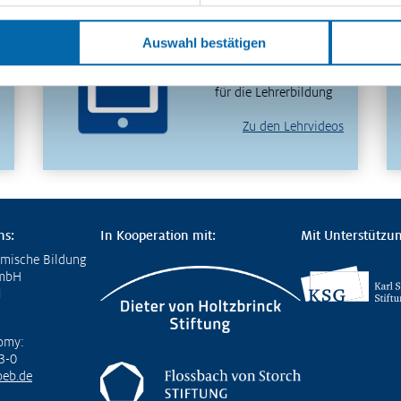
in 30 Minuten
verstehen – entdecken
Auswahl bestätigen
Sie unser
videobasiertes Format
für die Lehrerbildung
Zu den Lehrvideos
ns:
In Kooperation mit:
Mit Unterstützun
omische Bildung
GmbH
1
omy:
3-0
eb.de