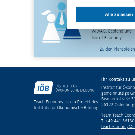
wirtschaftliche
Zusammenhänge
Alle zulassen
erfahren und verstehen
– mit den Planspielen
WIWAG, Ecoland und
Isle of Economy
Zu den Planspielen
Ihr Kontakt zu u
Institut für Ökon
Fußzeile
gemeinnützige 
Bismarckstraße 3
Teach Economy ist ein Projekt des
26122 Oldenburg
Instituts für Ökonomische Bildung.
Team Teach Econ
T. +49 441 36130
teacheconomy@io