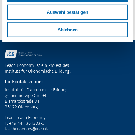
– Potenziale entdecken und
ökonomische Kompetenzen entwickeln
Auswahl bestätigen
Zu den Publikationen
Ablehnen
Fußzeile
Teach Economy ist ein Projekt des
Instituts für Ökonomische Bildung.
Ihr Kontakt zu uns:
Institut für Ökonomische Bildung
gemeinnützige GmbH
Bismarckstraße 31
26122 Oldenburg
Team Teach Economy:
T. +49 441 361303-0
teacheconomy@ioeb.de