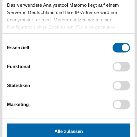
Das verwendete Analysetool Matomo liegt auf einem
Zusammenhänge erfahren und
verstehen – mit den Planspielen
Server in Deutschland und Ihre IP-Adresse wird nur
WIWAG, Ecoland und Isle of Economy
anonymisiert erfasst. Matomo setzen wir in einer
Konfiguration ohne Cookies ein. Für eine genauere
Zu den Planspielen
Analyse bitte wir Sie, auch den optional wählbaren
Einwilligungsauswahl
Statistik-Cookies zuzustimmen.
Essenziell
Lehrvideos für Lehrkräfte
Funktional
Ökonomische Modelle in 30 Minuten
verstehen – entdecken Sie unser
videobasiertes Format für die
Statistiken
Lehrerbildung
Zu den Lehrvideos
Marketing
Publikationen
Alle zulassen
Unternehmerisch Denken und Handeln