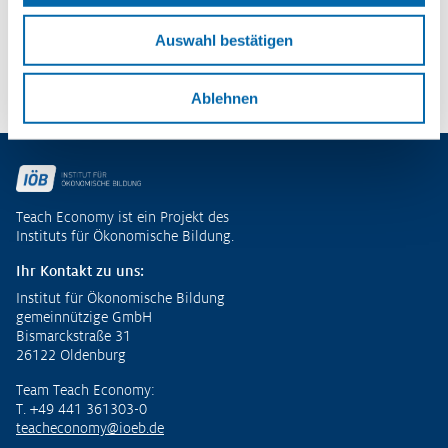
– Potenziale entdecken und
ökonomische Kompetenzen entwickeln
Auswahl bestätigen
Zu den Publikationen
Ablehnen
Fußzeile
Teach Economy ist ein Projekt des
Instituts für Ökonomische Bildung.
Ihr Kontakt zu uns:
Institut für Ökonomische Bildung
gemeinnützige GmbH
Bismarckstraße 31
26122 Oldenburg
Team Teach Economy:
T. +49 441 361303-0
teacheconomy@ioeb.de