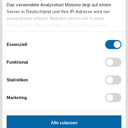
Das verwendete Analysetool Matomo liegt auf einem
Zusammenhänge erfahren und
verstehen – mit den Planspielen
Server in Deutschland und Ihre IP-Adresse wird nur
WIWAG, Ecoland und Isle of Economy
anonymisiert erfasst. Matomo setzen wir in einer
Konfiguration ohne Cookies ein. Für eine genauere
Zu den Planspielen
Analyse bitte wir Sie, auch den optional wählbaren
Einwilligungsauswahl
Statistik-Cookies zuzustimmen.
Essenziell
Lehrvideos für Lehrkräfte
Funktional
Ökonomische Modelle in 30 Minuten
verstehen – entdecken Sie unser
videobasiertes Format für die
Statistiken
Lehrerbildung
Zu den Lehrvideos
Marketing
Publikationen
Alle zulassen
Unternehmerisch Denken und Handeln