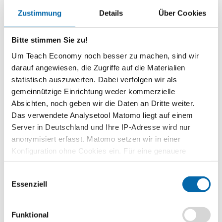
Themenbereich
Zustimmung
Details
Über Cookies
Wirtschaftliche Globalisierung
Zeitbedarf
Bitte stimmen Sie zu!
2 Unterrichtsstunden
Um Teach Economy noch besser zu machen, sind wir
darauf angewiesen, die Zugriffe auf die Materialien
Stufe
Sekundarstufe II
statistisch auszuwerten. Dabei verfolgen wir als
gemeinnützige Einrichtung weder kommerzielle
Vorwissen
Absichten, noch geben wir die Daten an Dritte weiter.
Zusammenspiel von Angebot und Nachfrage, Wettbewerb,
Das verwendete Analysetool Matomo liegt auf einem
Produktions- und Lieferketten
Server in Deutschland und Ihre IP-Adresse wird nur
Kompetenzen
anonymisiert erfasst. Matomo setzen wir in einer
Die Schülerinnen und Schüler …
Konfiguration ohne Cookies ein. Für eine genauere
Analyse bitte wir Sie, auch den optional wählbaren
erläutern den Begriff wirtschaftliche Globalisierung.
Einwilligungsauswahl
Statistik-Cookies zuzustimmen.
setzen sich mit den verschiedenen wirtschaftlichen Aspekten
Essenziell
des Begriffs auseinander.
diskutieren die Auswirkungen der zunehmenden
Funktional
Deglobalisierung für den Wirtschaftsstandort Deutschland.