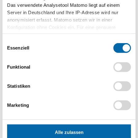
Das verwendete Analysetool Matomo liegt auf einem
Zusammenhänge erfahren und
verstehen – mit den Planspielen
Server in Deutschland und Ihre IP-Adresse wird nur
WIWAG, Ecoland und Isle of Economy
anonymisiert erfasst. Matomo setzen wir in einer
Konfiguration ohne Cookies ein. Für eine genauere
Zu den Planspielen
Analyse bitte wir Sie, auch den optional wählbaren
Einwilligungsauswahl
Statistik-Cookies zuzustimmen.
Essenziell
Lehrvideos für Lehrkräfte
Funktional
Ökonomische Modelle in 30 Minuten
verstehen – entdecken Sie unser
videobasiertes Format für die
Statistiken
Lehrerbildung
Zu den Lehrvideos
Marketing
Publikationen
Alle zulassen
Unternehmerisch Denken und Handeln