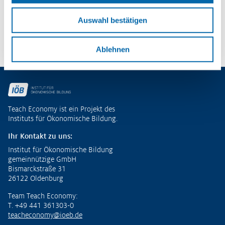
– Potenziale entdecken und
ökonomische Kompetenzen entwickeln
Auswahl bestätigen
Zu den Publikationen
Ablehnen
Fußzeile
Teach Economy ist ein Projekt des
Instituts für Ökonomische Bildung.
Ihr Kontakt zu uns:
Institut für Ökonomische Bildung
gemeinnützige GmbH
Bismarckstraße 31
26122 Oldenburg
Team Teach Economy:
T. +49 441 361303-0
teacheconomy@ioeb.de