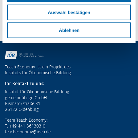
– Potenziale entdecken und
ökonomische Kompetenzen entwickeln
Auswahl bestätigen
Zu den Publikationen
Ablehnen
Fußzeile
Teach Economy ist ein Projekt des
Instituts für Ökonomische Bildung.
Ihr Kontakt zu uns:
Institut für Ökonomische Bildung
gemeinnützige GmbH
Bismarckstraße 31
26122 Oldenburg
Team Teach Economy:
T. +49 441 361303-0
teacheconomy@ioeb.de