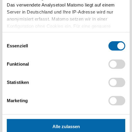
Das verwendete Analysetool Matomo liegt auf einem
Zusammenhänge erfahren und
verstehen – mit den Planspielen
Server in Deutschland und Ihre IP-Adresse wird nur
WIWAG, Ecoland und Isle of Economy
anonymisiert erfasst. Matomo setzen wir in einer
Konfiguration ohne Cookies ein. Für eine genauere
Zu den Planspielen
Analyse bitte wir Sie, auch den optional wählbaren
Einwilligungsauswahl
Statistik-Cookies zuzustimmen.
Essenziell
Lehrvideos für Lehrkräfte
Funktional
Ökonomische Modelle in 30 Minuten
verstehen – entdecken Sie unser
videobasiertes Format für die
Statistiken
Lehrerbildung
Zu den Lehrvideos
Marketing
Publikationen
Alle zulassen
Unternehmerisch Denken und Handeln