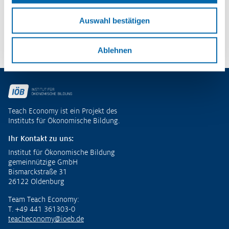
– Potenziale entdecken und
ökonomische Kompetenzen entwickeln
Auswahl bestätigen
Zu den Publikationen
Ablehnen
Fußzeile
Teach Economy ist ein Projekt des
Instituts für Ökonomische Bildung.
Ihr Kontakt zu uns:
Institut für Ökonomische Bildung
gemeinnützige GmbH
Bismarckstraße 31
26122 Oldenburg
Team Teach Economy:
T. +49 441 361303-0
teacheconomy@ioeb.de