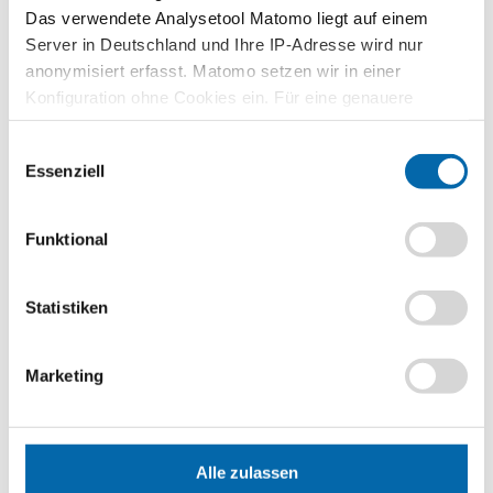
Das verwendete Analysetool Matomo liegt auf einem
Zusammenhänge erfahren und
verstehen – mit den Planspielen
Server in Deutschland und Ihre IP-Adresse wird nur
WIWAG, Ecoland und Isle of Economy
anonymisiert erfasst. Matomo setzen wir in einer
Konfiguration ohne Cookies ein. Für eine genauere
Zu den Planspielen
Analyse bitte wir Sie, auch den optional wählbaren
Einwilligungsauswahl
Statistik-Cookies zuzustimmen.
Essenziell
Lehrvideos für Lehrkräfte
Funktional
Ökonomische Modelle in 30 Minuten
verstehen – entdecken Sie unser
videobasiertes Format für die
Statistiken
Lehrerbildung
Zu den Lehrvideos
Marketing
Publikationen
Alle zulassen
Unternehmerisch Denken und Handeln