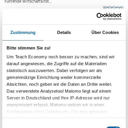
Führende Wirtschaftsinst…
Weiterlesen
Kurzinformationen
Themenbereich
Zustimmung
Details
Über Cookies
Soziale Marktwirtschaft
Zeitbedarf
Bitte stimmen Sie zu!
individuell
Um Teach Economy noch besser zu machen, sind wir
Stufe
darauf angewiesen, die Zugriffe auf die Materialien
Sekundarstufe II
statistisch auszuwerten. Dabei verfolgen wir als
gemeinnützige Einrichtung weder kommerzielle
Format
Absichten, noch geben wir die Daten an Dritte weiter.
Video
Das verwendete Analysetool Matomo liegt auf einem
Quelle
Server in Deutschland und Ihre IP-Adresse wird nur
ZDF - „Die Anstalt“ vom 12. März 2024
anonymisiert erfasst. Matomo setzen wir in einer
Konfiguration ohne Cookies ein. Für eine genauere
Schlagwörter
Analyse bitte wir Sie, auch den optional wählbaren
Schuldenbremse
,
Staatsverschuldung
Einwilligungsauswahl
Statistik-Cookies zuzustimmen.