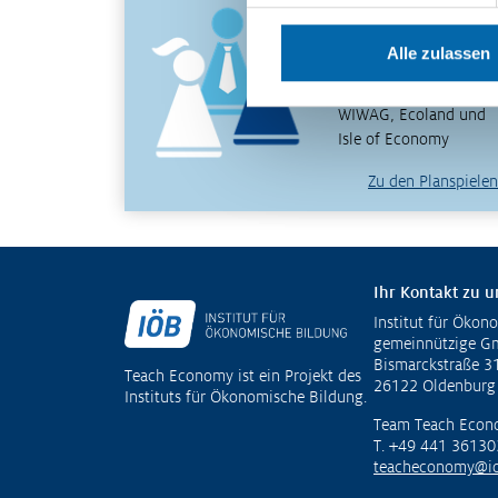
wirtschaftliche
Zusammenhänge
Alle zulassen
erfahren und verstehen
– mit den Planspielen
WIWAG, Ecoland und
Isle of Economy
Zu den Planspielen
Ihr Kontakt zu u
Institut für Ökon
Fußzeile
gemeinnützige 
Bismarckstraße 3
Teach Economy ist ein Projekt des
26122 Oldenburg
Instituts für Ökonomische Bildung.
Team Teach Econ
T. +49 441 36130
teacheconomy@io