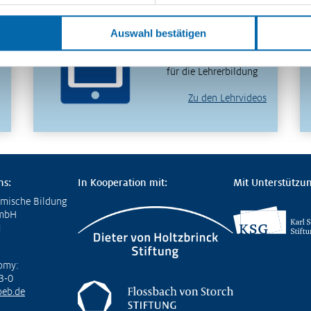
in 30 Minuten
verstehen – entdecken
Auswahl bestätigen
Sie unser
videobasiertes Format
für die Lehrerbildung
Zu den Lehrvideos
ns:
In Kooperation mit:
Mit Unterstützun
omische Bildung
GmbH
1
omy:
3-0
eb.de