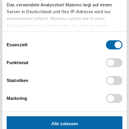
Das verwendete Analysetool Matomo liegt auf einem
Zusammenhänge erfahren und
verstehen – mit den Planspielen
Server in Deutschland und Ihre IP-Adresse wird nur
WIWAG, Ecoland und Isle of Economy
anonymisiert erfasst. Matomo setzen wir in einer
Konfiguration ohne Cookies ein. Für eine genauere
Zu den Planspielen
Analyse bitte wir Sie, auch den optional wählbaren
Einwilligungsauswahl
Statistik-Cookies zuzustimmen.
Essenziell
Lehrvideos für Lehrkräfte
Funktional
Ökonomische Modelle in 30 Minuten
verstehen – entdecken Sie unser
videobasiertes Format für die
Statistiken
Lehrerbildung
Zu den Lehrvideos
Marketing
Publikationen
Alle zulassen
Unternehmerisch Denken und Handeln