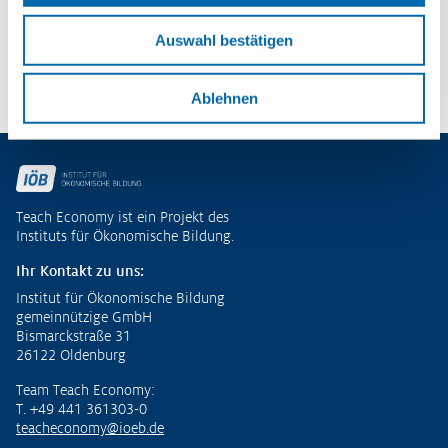
– Potenziale entdecken und
ökonomische Kompetenzen entwickeln
Auswahl bestätigen
Zu den Publikationen
Ablehnen
Fußzeile
Teach Economy ist ein Projekt des
Instituts für Ökonomische Bildung.
Ihr Kontakt zu uns:
Institut für Ökonomische Bildung
gemeinnützige GmbH
Bismarckstraße 31
26122 Oldenburg
Team Teach Economy:
T. +49 441 361303-0
teacheconomy@ioeb.de