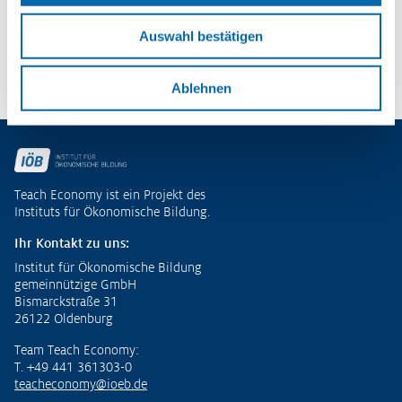
– Potenziale entdecken und
ökonomische Kompetenzen entwickeln
Auswahl bestätigen
Zu den Publikationen
Ablehnen
Fußzeile
Teach Economy ist ein Projekt des
Instituts für Ökonomische Bildung.
Ihr Kontakt zu uns:
Institut für Ökonomische Bildung
gemeinnützige GmbH
Bismarckstraße 31
26122 Oldenburg
Team Teach Economy:
T. +49 441 361303-0
teacheconomy@ioeb.de