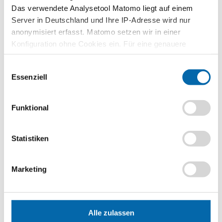
Das verwendete Analysetool Matomo liegt auf einem
Zusammenhänge erfahren und
verstehen – mit den Planspielen
Server in Deutschland und Ihre IP-Adresse wird nur
WIWAG, Ecoland und Isle of Economy
anonymisiert erfasst. Matomo setzen wir in einer
Konfiguration ohne Cookies ein. Für eine genauere
Zu den Planspielen
Analyse bitte wir Sie, auch den optional wählbaren
Einwilligungsauswahl
Statistik-Cookies zuzustimmen.
Essenziell
Lehrvideos für Lehrkräfte
Funktional
Ökonomische Modelle in 30 Minuten
verstehen – entdecken Sie unser
videobasiertes Format für die
Statistiken
Lehrerbildung
Zu den Lehrvideos
Marketing
Publikationen
Alle zulassen
Unternehmerisch Denken und Handeln