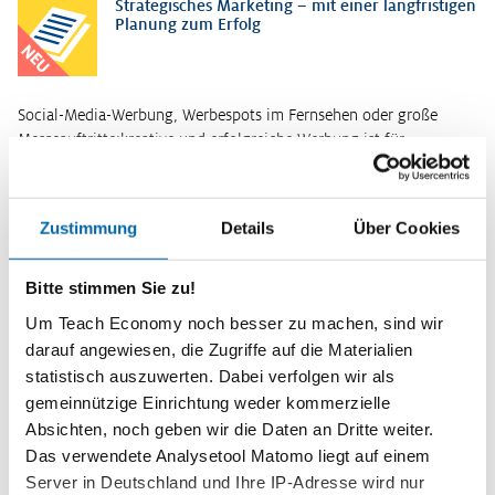
Strategisches Marketing – mit einer langfristigen
Planung zum Erfolg
NEU
Social-Media-Werbung, Werbespots im Fernsehen oder große
Messeauftritte:kreative und erfolgreiche Werbung ist für
Unternehmen unverzichtbar, wenn sie ihre Kundinnen und Kunden
für ihre Produkte und D…
Weiterlesen
Zustimmung
Details
Über Cookies
Kurzinformationen
Bitte stimmen Sie zu!
Themenbereich
Die Unternehmung
Um Teach Economy noch besser zu machen, sind wir
darauf angewiesen, die Zugriffe auf die Materialien
Zeitbedarf
statistisch auszuwerten. Dabei verfolgen wir als
individuell
gemeinnützige Einrichtung weder kommerzielle
Stufe
Absichten, noch geben wir die Daten an Dritte weiter.
Sekundarstufe II
Das verwendete Analysetool Matomo liegt auf einem
Server in Deutschland und Ihre IP-Adresse wird nur
Format