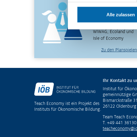
wirtschaftliche
Zusammenhänge
Alle zulassen
erfahren und verstehen
– mit den Planspielen
WIWAG, Ecoland und
Isle of Economy
Zu den Planspielen
Ihr Kontakt zu u
Institut für Ökon
Fußzeile
gemeinnützige 
Bismarckstraße 3
Teach Economy ist ein Projekt des
26122 Oldenburg
Instituts für Ökonomische Bildung.
Team Teach Econ
T. +49 441 36130
teacheconomy@io