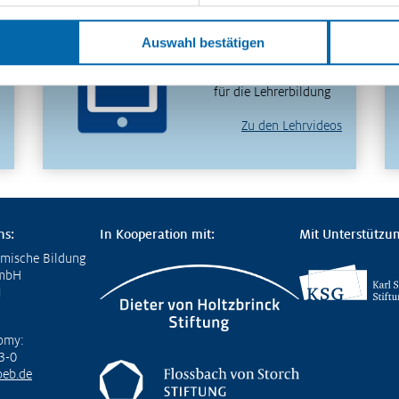
in 30 Minuten
verstehen – entdecken
Auswahl bestätigen
Sie unser
videobasiertes Format
für die Lehrerbildung
Zu den Lehrvideos
ns:
In Kooperation mit:
Mit Unterstützun
omische Bildung
GmbH
1
omy:
3-0
eb.de