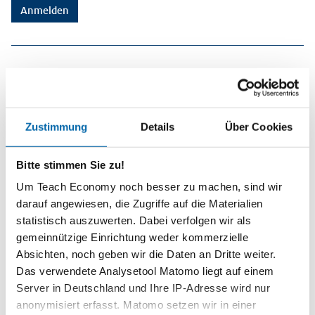
Sie haben noch keinen Login und möchten die Inhalte von Teach
Economy kostenfrei nutzen? Registrieren Sie sich jetzt!
Registrieren
Zustimmung
Details
Über Cookies
Bitte stimmen Sie zu!
Planspiele
Um Teach Economy noch besser zu machen, sind wir
Spielerisch wirtschaftliche
darauf angewiesen, die Zugriffe auf die Materialien
Zusammenhänge erfahren und
statistisch auszuwerten. Dabei verfolgen wir als
verstehen – mit den Planspielen
gemeinnützige Einrichtung weder kommerzielle
WIWAG, Ecoland und Isle of Economy
Absichten, noch geben wir die Daten an Dritte weiter.
Das verwendete Analysetool Matomo liegt auf einem
Zu den Planspielen
Server in Deutschland und Ihre IP-Adresse wird nur
anonymisiert erfasst. Matomo setzen wir in einer