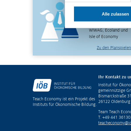
wirtschaftliche
Zusammenhänge
Alle zulassen
erfahren und verstehen
– mit den Planspielen
WIWAG, Ecoland und
Isle of Economy
Zu den Planspielen
Ihr Kontakt zu u
Institut für Ökon
Fußzeile
gemeinnützige 
Bismarckstraße 3
Teach Economy ist ein Projekt des
26122 Oldenburg
Instituts für Ökonomische Bildung.
Team Teach Econ
T. +49 441 36130
teacheconomy@io