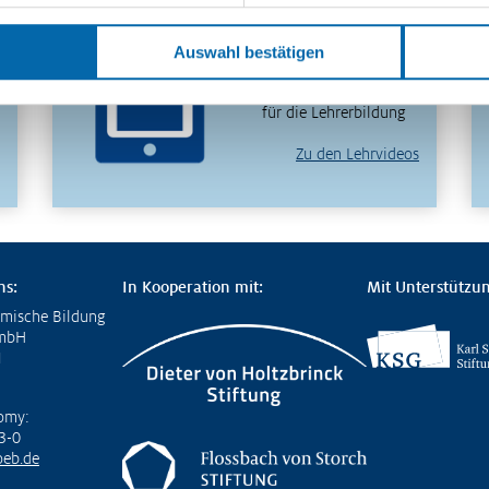
in 30 Minuten
verstehen – entdecken
Auswahl bestätigen
Sie unser
videobasiertes Format
für die Lehrerbildung
Zu den Lehrvideos
ns:
In Kooperation mit:
Mit Unterstützun
omische Bildung
GmbH
1
omy:
3-0
eb.de